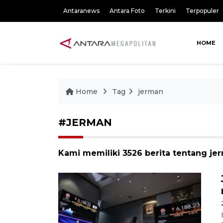
Antaranews
Antara Foto
Terkini
Terpopuler
HOME
Home
Tag
jerman
#JERMAN
Kami memiliki 3526 berita tentang je