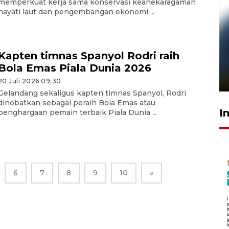
memperkuat kerja sama konservasi keanekaragaman
hayati laut dan pengembangan ekonomi ...
Pelanggan Filaha Farm setia
Kapten timnas Spanyol Rodri raih
sampai 8 tahan?
Bola Emas Piala Dunia 2026
1 Juni 2026 05:47
20 Juli 2026 09:30
Gelandang sekaligus kapten timnas Spanyol, Rodri
dinobatkan sebagai peraih Bola Emas atau
I
penghargaan pemain terbaik Piala Dunia ...
6
7
8
9
10
»