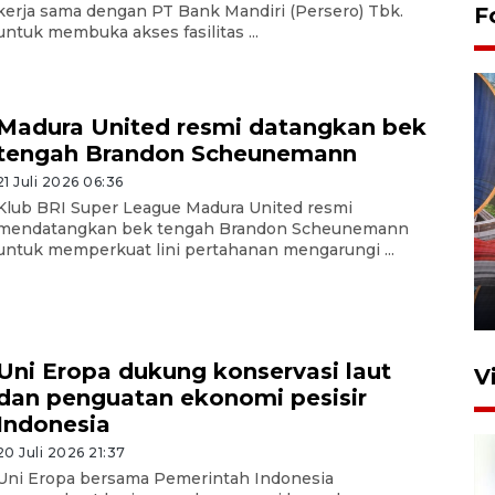
kerja sama dengan PT Bank Mandiri (Persero) Tbk.
F
untuk membuka akses fasilitas ...
Madura United resmi datangkan bek
tengah Brandon Scheunemann
21 Juli 2026 06:36
Klub BRI Super League Madura United resmi
Komisi V DPR tinjau
mendatangkan bek tengah Brandon Scheunemann
perlintasan sebidang di
untuk memperkuat lini pertahanan mengarungi ...
Stasiun Bogor
12 Juni 2026 18:49
Uni Eropa dukung konservasi laut
V
dan penguatan ekonomi pesisir
Indonesia
20 Juli 2026 21:37
Uni Eropa bersama Pemerintah Indonesia