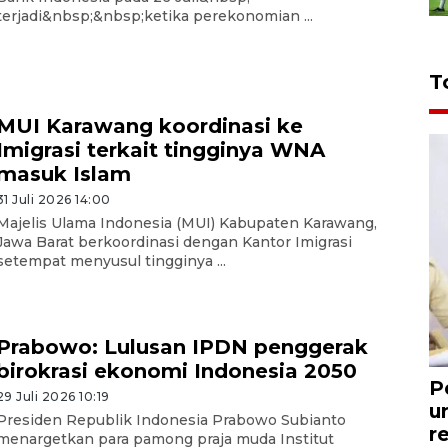
terjadi&nbsp;&nbsp;ketika perekonomian ...
T
MUI Karawang koordinasi ke
Imigrasi terkait tingginya WNA
masuk Islam
31 Juli 2026 14:00
Majelis Ulama Indonesia (MUI) Kabupaten Karawang,
Jawa Barat berkoordinasi dengan Kantor Imigrasi
setempat menyusul tingginya ...
Prabowo: Lulusan IPDN penggerak
birokrasi ekonomi Indonesia 2050
P
29 Juli 2026 10:19
u
Presiden Republik Indonesia Prabowo Subianto
r
menargetkan para pamong praja muda Institut