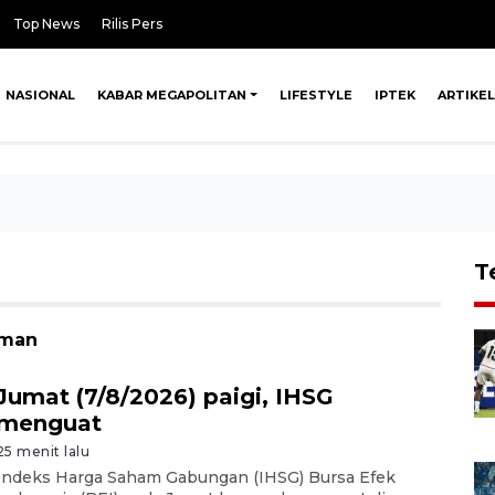
Top News
Rilis Pers
NASIONAL
KABAR MEGAPOLITAN
LIFESTYLE
IPTEK
ARTIKEL
T
rman
Jumat (7/8/2026) paigi, IHSG
menguat
25 menit lalu
Indeks Harga Saham Gabungan (IHSG) Bursa Efek