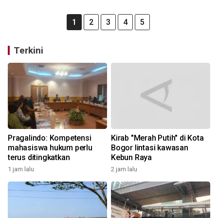
1
2
3
4
5
Terkini
Pragalindo: Kompetensi
Kirab "Merah Putih" di Kota
mahasiswa hukum perlu
Bogor lintasi kawasan
terus ditingkatkan
Kebun Raya
1 jam lalu
2 jam lalu