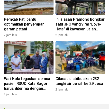
Pemkab Pati bantu
Ini alasan Pramono bongkar
optimalkan penyerapan
satu JPO yang viral "Love-
garam petani
Hate" di kawasan Jalan
Rasuna Said
2 jam lalu
2 jam lalu
Wali Kota tegaskan semua
Cilacap distribusikan 232
pasien RSUD Kota Bogor
tangki air bersih ke 29 desa
harus diterima dengan
2 jam lalu
profesional
2 jam lalu