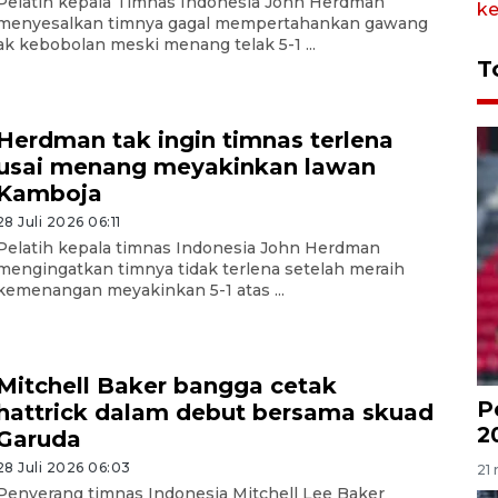
Pelatih kepala Timnas Indonesia John Herdman
menyesalkan timnya gagal mempertahankan gawang
ak kebobolan meski menang telak 5-1 ...
T
Herdman tak ingin timnas terlena
usai menang meyakinkan lawan
Kamboja
28 Juli 2026 06:11
Pelatih kepala timnas Indonesia John Herdman
mengingatkan timnya tidak terlena setelah meraih
kemenangan meyakinkan 5-1 atas ...
Mitchell Baker bangga cetak
P
hattrick dalam debut bersama skuad
2
Garuda
28 Juli 2026 06:03
21 
Penyerang timnas Indonesia Mitchell Lee Baker