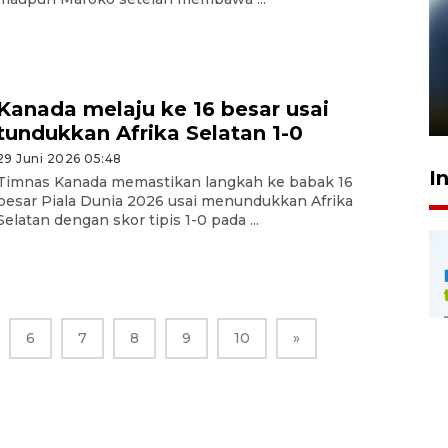
Pelanggan Filaha Farm setia
sampai 8 tahan?
Kanada melaju ke 16 besar usai
1 Juni 2026 05:47
tundukkan Afrika Selatan 1-0
29 Juni 2026 05:48
I
Timnas Kanada memastikan langkah ke babak 16
besar Piala Dunia 2026 usai menundukkan Afrika
Selatan dengan skor tipis 1-0 pada ...
6
7
8
9
10
»