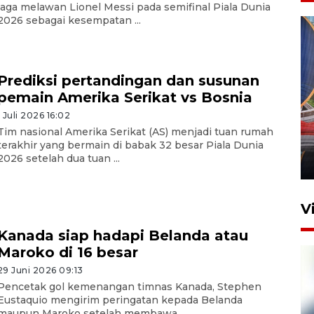
laga melawan Lionel Messi pada semifinal Piala Dunia
2026 sebagai kesempatan ...
Prediksi pertandingan dan susunan
pemain Amerika Serikat vs Bosnia
Komisi V DPR tinjau
1 Juli 2026 16:02
perlintasan sebidang di
Tim nasional Amerika Serikat (AS) menjadi tuan rumah
Stasiun Bogor
terakhir yang bermain di babak 32 besar Piala Dunia
2026 setelah dua tuan ...
12 Juni 2026 18:49
V
Kanada siap hadapi Belanda atau
Maroko di 16 besar
29 Juni 2026 09:13
Pencetak gol kemenangan timnas Kanada, Stephen
Eustaquio mengirim peringatan kepada Belanda
maupun Maroko setelah membawa ...