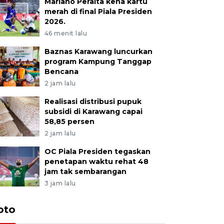
Mariano Peralta kena kartu
merah di final Piala Presiden
2026.
46 menit lalu
Baznas Karawang luncurkan
program Kampung Tanggap
Bencana
2 jam lalu
Realisasi distribusi pupuk
subsidi di Karawang capai
58,85 persen
2 jam lalu
OC Piala Presiden tegaskan
penetapan waktu rehat 48
jam tak sembarangan
3 jam lalu
oto