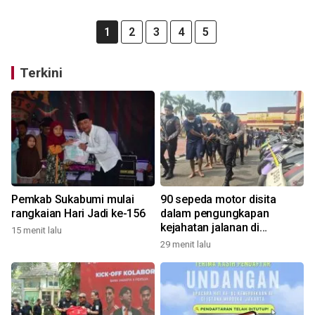
1
2
3
4
5
Terkini
Pemkab Sukabumi mulai
90 sepeda motor disita
rangkaian Hari Jadi ke-156
dalam pengungkapan
kejahatan jalanan di
15 menit lalu
Bandung
29 menit lalu