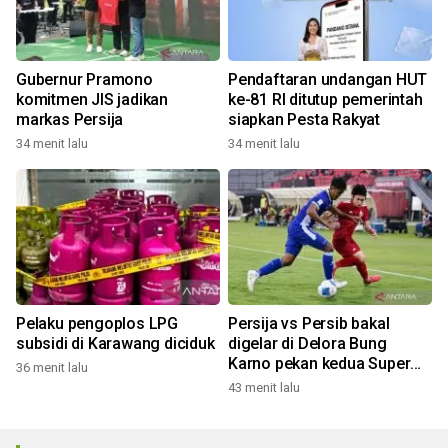
Gubernur Pramono
Pendaftaran undangan HUT
komitmen JIS jadikan
ke-81 RI ditutup pemerintah
markas Persija
siapkan Pesta Rakyat
34 menit lalu
34 menit lalu
Pelaku pengoplos LPG
Persija vs Persib bakal
subsidi di Karawang diciduk
digelar di Delora Bung
Karno pekan kedua Super
36 menit lalu
League
43 menit lalu