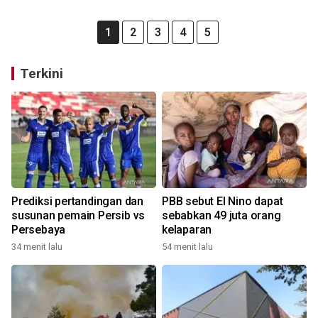
1
2
3
4
5
Terkini
Prediksi pertandingan dan
PBB sebut El Nino dapat
susunan pemain Persib vs
sebabkan 49 juta orang
Persebaya
kelaparan
34 menit lalu
54 menit lalu