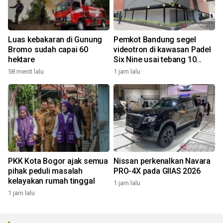
Luas kebakaran di Gunung
Pemkot Bandung segel
Bromo sudah capai 60
videotron di kawasan Padel
hektare
Six Nine usai tebang 10
pohon
58 menit lalu
1 jam lalu
PKK Kota Bogor ajak semua
Nissan perkenalkan Navara
pihak peduli masalah
PRO-4X pada GIIAS 2026
kelayakan rumah tinggal
1 jam lalu
1 jam lalu