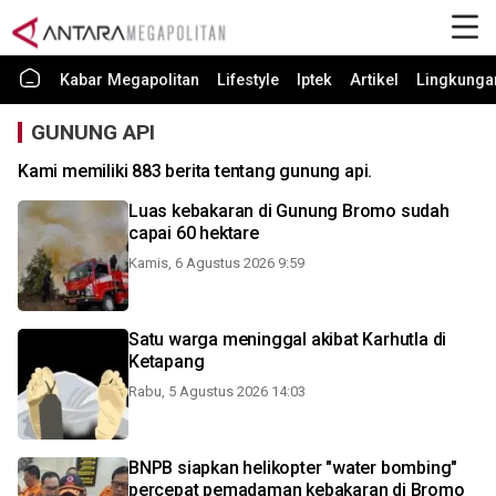
Kabar Megapolitan
Lifestyle
Iptek
Artikel
Lingkunga
GUNUNG API
Kami memiliki 883 berita tentang gunung api.
Luas kebakaran di Gunung Bromo sudah
capai 60 hektare
Kamis, 6 Agustus 2026 9:59
Satu warga meninggal akibat Karhutla di
Ketapang
Rabu, 5 Agustus 2026 14:03
BNPB siapkan helikopter "water bombing"
percepat pemadaman kebakaran di Bromo