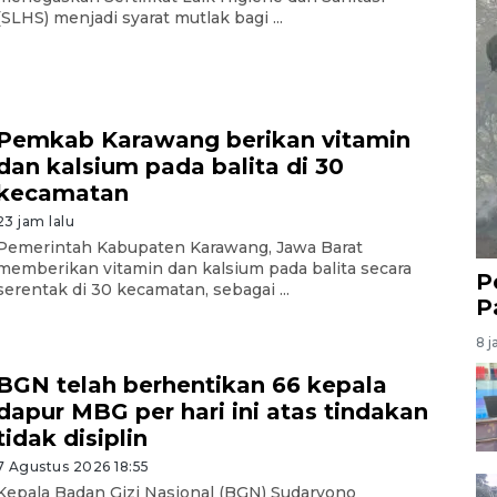
(SLHS) menjadi syarat mutlak bagi ...
Pemkab Karawang berikan vitamin
dan kalsium pada balita di 30
kecamatan
23 jam lalu
Pemerintah Kabupaten Karawang, Jawa Barat
memberikan vitamin dan kalsium pada balita secara
P
serentak di 30 kecamatan, sebagai ...
P
8 j
BGN telah berhentikan 66 kepala
dapur MBG per hari ini atas tindakan
tidak disiplin
7 Agustus 2026 18:55
Kepala Badan Gizi Nasional (BGN) Sudaryono