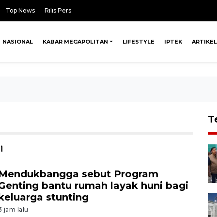
Top News
Rilis Pers
NASIONAL
KABAR MEGAPOLITAN
LIFESTYLE
IPTEK
ARTIKEL
T
i
Mendukbangga sebut Program
Genting bantu rumah layak huni bagi
keluarga stunting
3 jam lalu