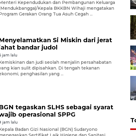
Menteri Kependudukan dan Pembangunan Keluarga
(Mendukbangga)/Kepala BKKBN Wihaji mengatakan
Program Gerakan Orang Tua Asuh Cegah ...
Menyelamatkan Si Miskin dari jerat
jahat bandar judol
6 jam lalu
Kemiskinan dan judi seolah menjalin persahabatan
yang kian sulit dipisahkan. Di tengah tekanan
ekonomi, penghasilan yang ...
BGN tegaskan SLHS sebagai syarat
wajib operasional SPPG
T
9 jam lalu
Kepala Badan Gizi Nasional (BGN) Sudaryono
menegaskan Sertifikat Laik Higiene dan Sanitasi