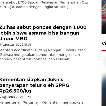
menyebut 1.700 Satuan Pelayanan Pemenuhan Gizi
(SPPG) di daerah dengan angka stunting ...
Komisi V DPR tinjau
perlintasan sebidang di
Stasiun Bogor
Zulhas sebut ponpes dengan 1.000
12 Juni 2026 18:49
lebih siswa asrama bisa bangun
dapur MBG
V
6 Agustus 2026 15:31
Menteri Koordinator Bidang Pangan Zulkifli Hasan
(Zulhas) mengatakan pemerintah mengizinkan
pondok pesantren (ponpes) dan sekolah ...
Kementan siapkan Juknis
penyerapan telur oleh SPPG
Rp26.500/kg
Pelanggan Filaha Farm setia
4 Agustus 2026 11:37
sampai 8 tahan?
Kementerian Pertanian (Kementan) menyiapkan
1 Juni 2026 05:47