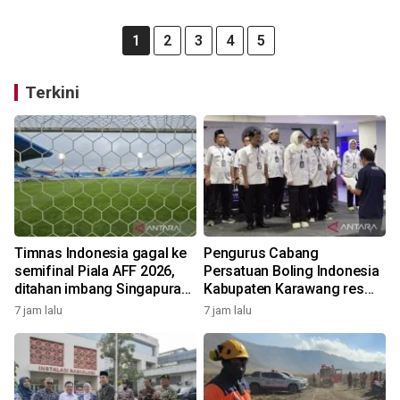
1
2
3
4
5
Terkini
Timnas Indonesia gagal ke
Pengurus Cabang
semifinal Piala AFF 2026,
Persatuan Boling Indonesia
ditahan imbang Singapura
Kabupaten Karawang resmi
1-1
terbentuk
7 jam lalu
7 jam lalu