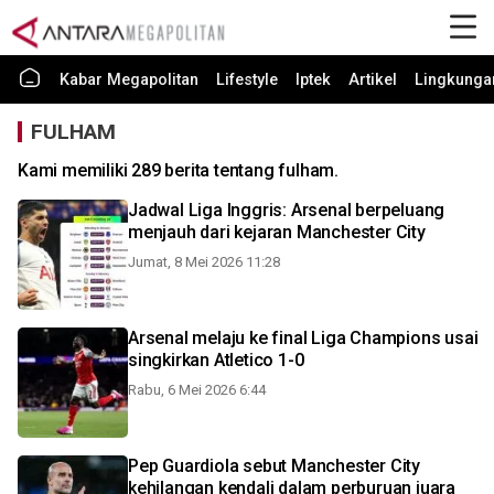
Kabar Megapolitan
Lifestyle
Iptek
Artikel
Lingkunga
FULHAM
Kami memiliki 289 berita tentang fulham.
Jadwal Liga Inggris: Arsenal berpeluang
menjauh dari kejaran Manchester City
Jumat, 8 Mei 2026 11:28
Arsenal melaju ke final Liga Champions usai
singkirkan Atletico 1-0
Rabu, 6 Mei 2026 6:44
Pep Guardiola sebut Manchester City
kehilangan kendali dalam perburuan juara