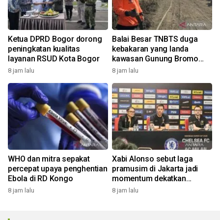
Ketua DPRD Bogor dorong
Balai Besar TNBTS duga
peningkatan kualitas
kebakaran yang landa
layanan RSUD Kota Bogor
kawasan Gunung Bromo
karena aktivitas manusia
8 jam lalu
8 jam lalu
WHO dan mitra sepakat
Xabi Alonso sebut laga
percepat upaya penghentian
pramusim di Jakarta jadi
Ebola di RD Kongo
momentum dekatkan
Chelsea dengan penggemar
8 jam lalu
8 jam lalu