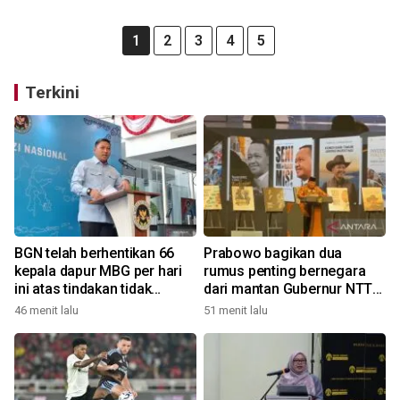
1
2
3
4
5
Terkini
BGN telah berhentikan 66
Prabowo bagikan dua
kepala dapur MBG per hari
rumus penting bernegara
ini atas tindakan tidak
dari mantan Gubernur NTT
disiplin
Ben Mboi
46 menit lalu
51 menit lalu