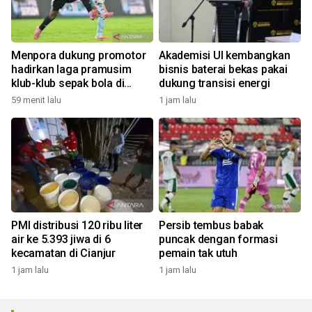
Menpora dukung promotor
Akademisi UI kembangkan
hadirkan laga pramusim
bisnis baterai bekas pakai
klub-klub sepak bola di
dukung transisi energi
Indonesia
59 menit lalu
1 jam lalu
PMI distribusi 120 ribu liter
Persib tembus babak
air ke 5.393 jiwa di 6
puncak dengan formasi
kecamatan di Cianjur
pemain tak utuh
1 jam lalu
1 jam lalu