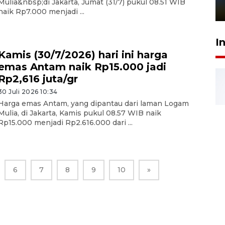
Mulia&nbsp;di Jakarta, Jumat (31/7) pukul 08.51 WIB
1 Juni 2026 05:47
naik Rp7.000 menjadi ...
I
Kamis (30/7/2026) hari ini harga
emas Antam naik Rp15.000 jadi
Rp2,616 juta/gr
30 Juli 2026 10:34
Harga emas Antam, yang dipantau dari laman Logam
Mulia, di Jakarta, Kamis pukul 08.57 WIB naik
Rp15.000 menjadi Rp2.616.000 dari ...
6
7
8
9
10
»