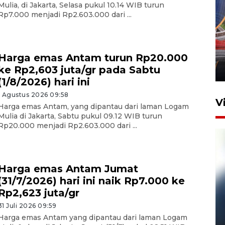
Mulia, di Jakarta, Selasa pukul 10.14 WIB turun
Rp7.000 menjadi Rp2.603.000 dari ...
Komisi V DPR tinjau
perlintasan sebidang di
Stasiun Bogor
Harga emas Antam turun Rp20.000
ke Rp2,603 juta/gr pada Sabtu
12 Juni 2026 18:49
(1/8/2026) hari ini
1 Agustus 2026 09:58
V
Harga emas Antam, yang dipantau dari laman Logam
Mulia di Jakarta, Sabtu pukul 09.12 WIB turun
Rp20.000 menjadi Rp2.603.000 dari ...
Harga emas Antam Jumat
(31/7/2026) hari ini naik Rp7.000 ke
Rp2,623 juta/gr
31 Juli 2026 09:59
Pelanggan Filaha Farm setia
Harga emas Antam yang dipantau dari laman Logam
sampai 8 tahan?