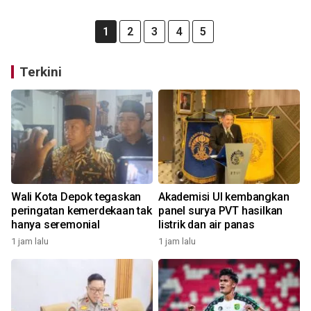
1
2
3
4
5
Terkini
Wali Kota Depok tegaskan
Akademisi UI kembangkan
peringatan kemerdekaan tak
panel surya PVT hasilkan
hanya seremonial
listrik dan air panas
1 jam lalu
1 jam lalu