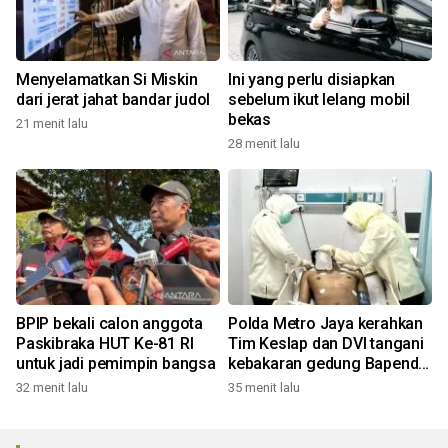
Menyelamatkan Si Miskin
Ini yang perlu disiapkan
dari jerat jahat bandar judol
sebelum ikut lelang mobil
bekas
21 menit lalu
28 menit lalu
BPIP bekali calon anggota
Polda Metro Jaya kerahkan
Paskibraka HUT Ke-81 RI
Tim Keslap dan DVI tangani
untuk jadi pemimpin bangsa
kebakaran gedung Bapenda
DKI
32 menit lalu
35 menit lalu