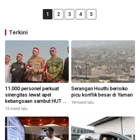
1
2
3
4
5
Terkini
11.000 personel perkuat
Serangan Houthi berisiko
sinergitas lewat apel
picu konflik besar di Yaman
kebangsaan sambut HUT RI
18 menit lalu
di kawasan Monas
13 menit lalu