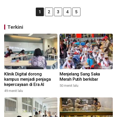
1
2
3
4
5
Terkini
Klinik Digital dorong
Menjelang Sang Saka
kampus menjadi penjaga
Merah Putih berkibar
kepercayaan di Era AI
50 menit lalu
49 menit lalu