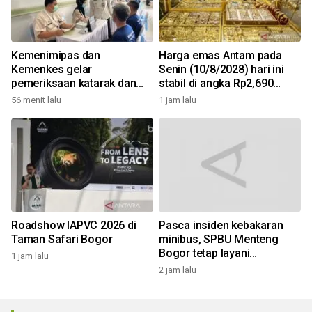
Kemenimipas dan
Harga emas Antam pada
Kemenkes gelar
Senin (10/8/2028) hari ini
pemeriksaan katarak dan
stabil di angka Rp2,690
CKG sambut HUT RI
juta/gr
56 menit lalu
1 jam lalu
Roadshow IAPVC 2026 di
Pasca insiden kebakaran
Taman Safari Bogor
minibus, SPBU Menteng
Bogor tetap layani
1 jam lalu
pengisian solar
2 jam lalu