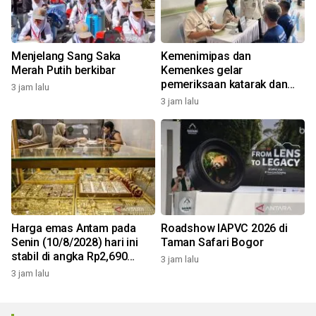
Menjelang Sang Saka
Kemenimipas dan
Merah Putih berkibar
Kemenkes gelar
pemeriksaan katarak dan
3 jam lalu
CKG sambut HUT RI
3 jam lalu
Harga emas Antam pada
Roadshow IAPVC 2026 di
Senin (10/8/2028) hari ini
Taman Safari Bogor
stabil di angka Rp2,690
3 jam lalu
juta/gr
3 jam lalu