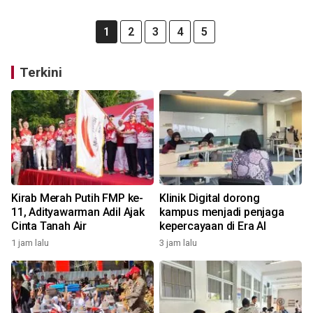
1
2
3
4
5
Terkini
Kirab Merah Putih FMP ke-
Klinik Digital dorong
11, Adityawarman Adil Ajak
kampus menjadi penjaga
Cinta Tanah Air
kepercayaan di Era AI
1 jam lalu
3 jam lalu