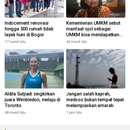
Indocement renovasi
Kementerian UMKM sebut
hingga 500 rumah tidak
manfaat ojol sebagai
layak huni di Bogor
UMKM bisa mendapatkan
KUR
17 menit lalu
44 menit lalu
Aldila Sutjiadi singkirkan
Jangan salah kaprah,
juara Wimbledon, melaju di
medsos bukan tempat tepat
Toronto
melampiaskan amarah
48 menit lalu
1 jam lalu