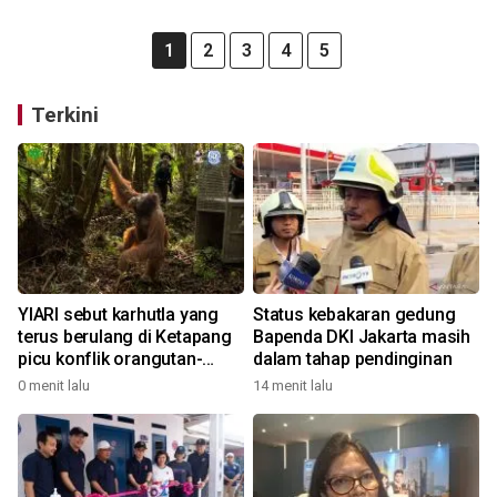
1
2
3
4
5
Terkini
YIARI sebut karhutla yang
Status kebakaran gedung
terus berulang di Ketapang
Bapenda DKI Jakarta masih
picu konflik orangutan-
dalam tahap pendinginan
warga
0 menit lalu
14 menit lalu