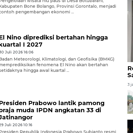
Pengelolaan wisata hiu paus di Desa Botubarani,
Kabupaten Bone Bolango, Provinsi Gorontalo, menjadi
contoh pengembangan ekonomi ...
El Nino diprediksi bertahan hingga
kuartal I 2027
30 Juli 2026 16:06
Badan Meteorologi, Klimatologi, dan Geofisika (BMKG)
memprediksikan fenomena El Nino akan bertahan
R
setidaknya hingga awal kuartal ...
S
3 j
Presiden Prabowo lantik pamong
praja muda IPDN angkatan 33 di
Jatinangor
29 Juli 2026 10:16
Presiden Republik Indonesia Prabowo Subianto resmi