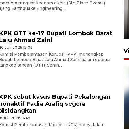
meraih peringkat keenam dunia (6th Place Overall)
ajang Earthquake Engineering ...
Setu tercemar limbah pabrik
di Depok
22 Juni 2026 11:06
KPK OTT ke-17 Bupati Lombok Barat
Lalu Ahmad Zaini
20 Juli 2026 15:03
V
Komisi Pemberantasan Korupsi (KPK) menangkap
Bupati Lombok Barat Lalu Ahmad Zaini dalam operasi
tangkap tangan (OTT), Senin. ...
KPK sebut kasus Bupati Pekalongan
nonaktif Fadia Arafiq segera
disidangkan
Pelanggan Filaha Farm setia
sampai 8 tahan?
16 Juli 2026 16:45
Komisi Pemberantasan Korupsi (KPK) menyatakan
1 Juni 2026 05:47