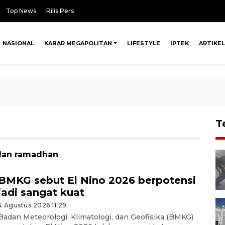
Top News
Rilis Pers
NASIONAL
KABAR MEGAPOLITAN
LIFESTYLE
IPTEK
ARTIKEL
T
ulan ramadhan
BMKG sebut El Nino 2026 berpotensi
jadi sangat kuat
4 Agustus 2026 11:29
Badan Meteorologi, Klimatologi, dan Geofisika (BMKG)