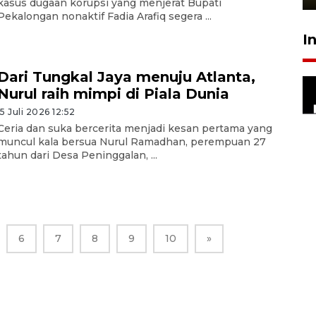
kasus dugaan korupsi yang menjerat Bupati
Pekalongan nonaktif Fadia Arafiq segera ...
I
Dari Tungkal Jaya menuju Atlanta,
Nurul raih mimpi di Piala Dunia
15 Juli 2026 12:52
Ceria dan suka bercerita menjadi kesan pertama yang
muncul kala bersua Nurul Ramadhan, perempuan 27
tahun dari Desa Peninggalan, ...
6
7
8
9
10
»