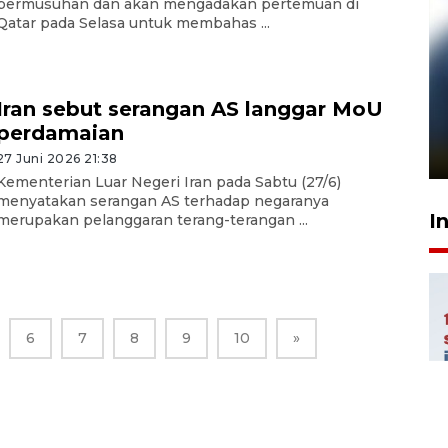
permusuhan dan akan mengadakan pertemuan di
Qatar pada Selasa untuk membahas ...
Pelanggan Filaha Farm setia
Iran sebut serangan AS langgar MoU
sampai 8 tahan?
perdamaian
1 Juni 2026 05:47
27 Juni 2026 21:38
Kementerian Luar Negeri Iran pada Sabtu (27/6)
menyatakan serangan AS terhadap negaranya
I
merupakan pelanggaran terang-terangan ...
6
7
8
9
10
»