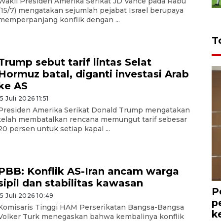
Wakil Presiden Amerika Serikat JD Vance pada Rabu
(15/7) mengatakan sejumlah pejabat Israel berupaya
memperpanjang konflik dengan ...
T
Trump sebut tarif lintas Selat
Hormuz batal, diganti investasi Arab
ke AS
15 Juli 2026 11:51
Presiden Amerika Serikat Donald Trump mengatakan
telah membatalkan rencana memungut tarif sebesar
20 persen untuk setiap kapal ...
PBB: Konflik AS-Iran ancam warga
sipil dan stabilitas kawasan
P
15 Juli 2026 10:49
p
Komisaris Tinggi HAM Perserikatan Bangsa-Bangsa
k
Volker Turk menegaskan bahwa kembalinya konflik