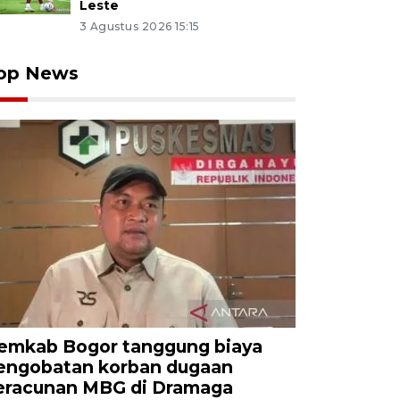
Leste
3 Agustus 2026 15:15
op News
emkab Bogor tanggung biaya
engobatan korban dugaan
eracunan MBG di Dramaga