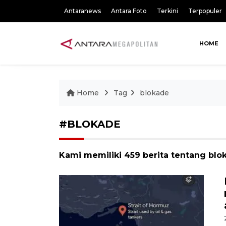
Antaranews
Antara Foto
Terkini
Terpopuler
HOME
Home
Tag
blokade
#BLOKADE
Kami memiliki 459 berita tentang blo