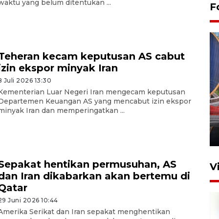
waktu yang belum ditentukan ...
F
Teheran kecam keputusan AS cabut
izin ekspor minyak Iran
8 Juli 2026 13:30
Kementerian Luar Negeri Iran mengecam keputusan
Komisi V DPR tinjau
Departemen Keuangan AS yang mencabut izin ekspor
perlintasan sebidang di
minyak Iran dan memperingatkan ...
Stasiun Bogor
12 Juni 2026 18:49
Sepakat hentikan permusuhan, AS
V
dan Iran dikabarkan akan bertemu di
Qatar
29 Juni 2026 10:44
Amerika Serikat dan Iran sepakat menghentikan