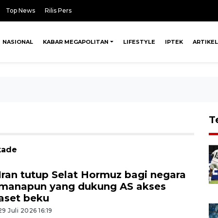
Top News
Rilis Pers
NASIONAL
KABAR MEGAPOLITAN
LIFESTYLE
IPTEK
ARTIKEL
T
kade
Iran tutup Selat Hormuz bagi negara
manapun yang dukung AS akses
aset beku
29 Juli 2026 16:19