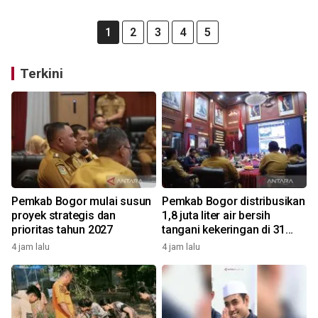
1
2
3
4
5
Terkini
Pemkab Bogor mulai susun
Pemkab Bogor distribusikan
proyek strategis dan
1,8 juta liter air bersih
prioritas tahun 2027
tangani kekeringan di 31
kecamatan
4 jam lalu
4 jam lalu