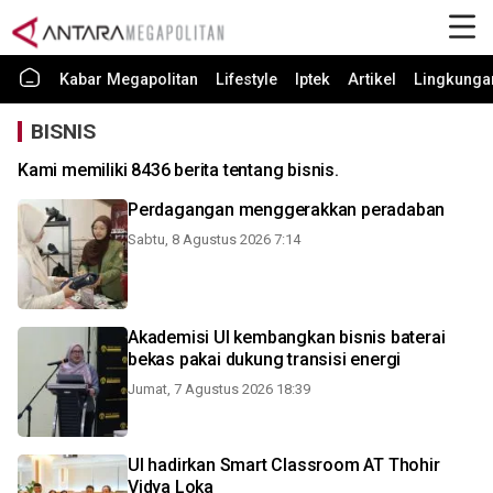
Kabar Megapolitan
Lifestyle
Iptek
Artikel
Lingkunga
BISNIS
Kami memiliki 8436 berita tentang bisnis.
Perdagangan menggerakkan peradaban
Sabtu, 8 Agustus 2026 7:14
Akademisi UI kembangkan bisnis baterai
bekas pakai dukung transisi energi
Jumat, 7 Agustus 2026 18:39
UI hadirkan Smart Classroom AT Thohir
Vidya Loka