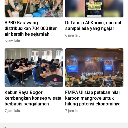
BPBD Karawang
Di Tahsin Al-Kariim, dari nol
distribusikan 704.000 liter
sampai ada yang ngajar
air bersih ke sejumlah
6 jam lalu
daerah kekeringan
5 jam lalu
Kebun Raya Bogor
FMIPA UI siap petakan nilai
kembangkan konsep wisata
karbon mangrove untuk
berbasis pengalaman
hitung potensi ekonominya
7 jam lalu
7 jam lalu