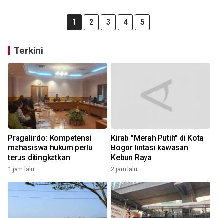
1
2
3
4
5
Terkini
Pragalindo: Kompetensi
Kirab "Merah Putih" di Kota
mahasiswa hukum perlu
Bogor lintasi kawasan
terus ditingkatkan
Kebun Raya
1 jam lalu
2 jam lalu