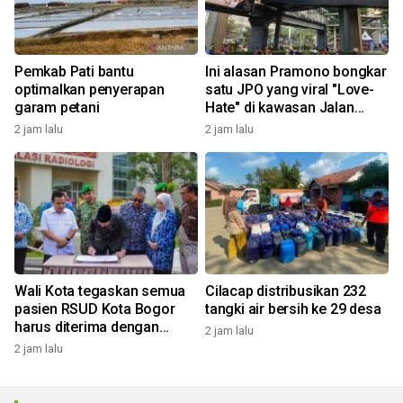
Pemkab Pati bantu
Ini alasan Pramono bongkar
optimalkan penyerapan
satu JPO yang viral "Love-
garam petani
Hate" di kawasan Jalan
Rasuna Said
2 jam lalu
2 jam lalu
Wali Kota tegaskan semua
Cilacap distribusikan 232
pasien RSUD Kota Bogor
tangki air bersih ke 29 desa
harus diterima dengan
2 jam lalu
profesional
2 jam lalu