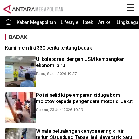
Kabar Megapolitan
Lifestyle
Iptek
Artikel
Lingkunga
BADAK
Kami memiliki 330 berita tentang badak.
UI kolaborasi dengan USM kembangkan
ekonomi biru
Rabu, 8 Juli 2026 19:37
Polisi selidiki pelemparan diduga bom
molotov kepada pengendara motor di Jakut
Selasa, 23 Juni 2026 10:29
Wisata petualangan canyoneering di air
terjun Sisundung Tapsel jadi daya tarik baru