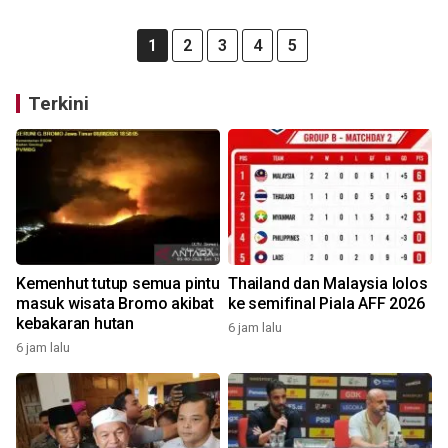
1
2
3
4
5
Terkini
Kemenhut tutup semua pintu
Thailand dan Malaysia lolos
masuk wisata Bromo akibat
ke semifinal Piala AFF 2026
kebakaran hutan
6 jam lalu
6 jam lalu