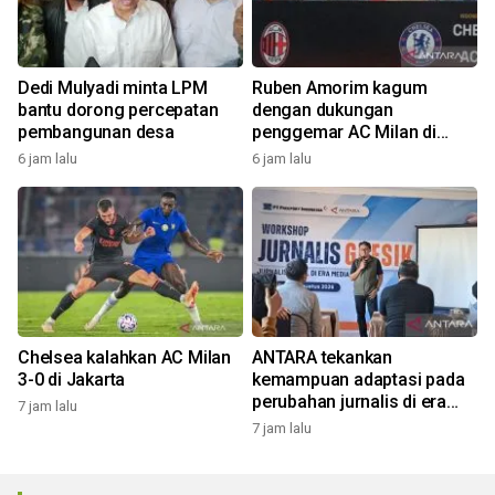
Dedi Mulyadi minta LPM
Ruben Amorim kagum
bantu dorong percepatan
dengan dukungan
pembangunan desa
penggemar AC Milan di
Indonesia
6 jam lalu
6 jam lalu
Chelsea kalahkan AC Milan
ANTARA tekankan
3-0 di Jakarta
kemampuan adaptasi pada
perubahan jurnalis di era
7 jam lalu
digital
7 jam lalu