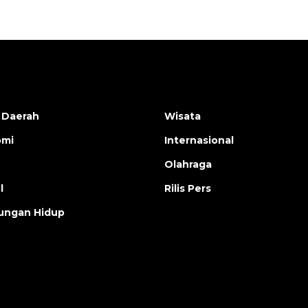
 Daerah
Wisata
omi
Internasional
Olahraga
l
Rilis Pers
ungan Hidup