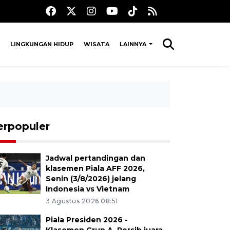
LINGKUNGAN HIDUP
WISATA
LAINNYA
erpopuler
Jadwal pertandingan dan
klasemen Piala AFF 2026,
Senin (3/8/2026) jelang
Indonesia vs Vietnam
3 Agustus 2026 08:51
Piala Presiden 2026 -