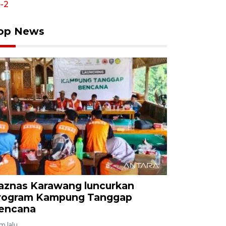
op News
aznas Karawang luncurkan
rogram Kampung Tanggap
encana
am lalu