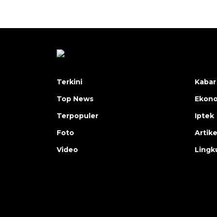
Terkini
Kabar
Top News
Ekon
Terpopuler
Iptek
Foto
Artike
Video
Lingk