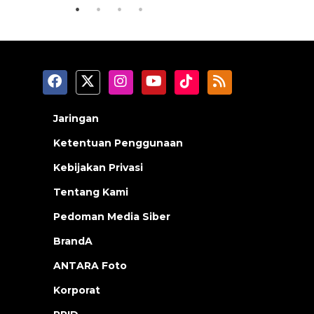
Jaringan
Ketentuan Penggunaan
Kebijakan Privasi
Tentang Kami
Pedoman Media Siber
BrandA
ANTARA Foto
Korporat