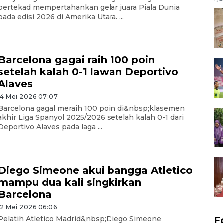
bertekad mempertahankan gelar juara Piala Dunia
pada edisi 2026 di Amerika Utara. ...
Barcelona gagai raih 100 poin
setelah kalah 0-1 lawan Deportivo
Alaves
14 Mei 2026 07:07
Barcelona gagal meraih 100 poin di&nbsp;klasemen
akhir Liga Spanyol 2025/2026 setelah kalah 0-1 dari
Deportivo Alaves pada laga ...
Diego Simeone akui bangga Atletico
mampu dua kali singkirkan
Barcelona
12 Mei 2026 06:06
Pelatih Atletico Madrid&nbsp;Diego Simeone
F