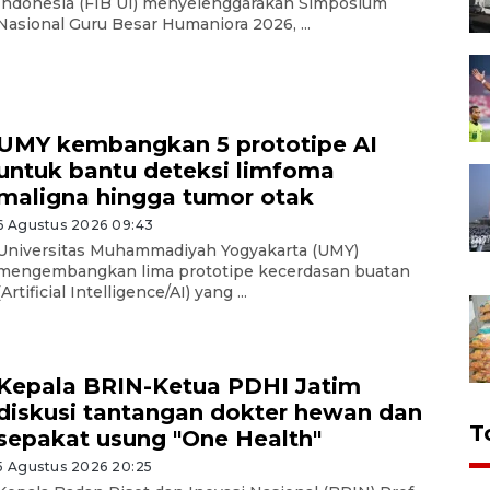
Indonesia (FIB UI) menyelenggarakan Simposium
Nasional Guru Besar Humaniora 2026, ...
UMY kembangkan 5 prototipe AI
untuk bantu deteksi limfoma
maligna hingga tumor otak
6 Agustus 2026 09:43
Universitas Muhammadiyah Yogyakarta (UMY)
mengembangkan lima prototipe kecerdasan buatan
(Artificial Intelligence/AI) yang ...
Kepala BRIN-Ketua PDHI Jatim
diskusi tantangan dokter hewan dan
T
sepakat usung "One Health"
5 Agustus 2026 20:25