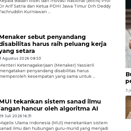
Kepala Badan Riset dan Inovasi Nasional (BRIN) Prof
Dr Arif Satria dan Ketua PDHI Jawa Timur Drh Deddy
Fachruddin Kurniawan ...
Menaker sebut penyandang
disabilitas harus raih peluang kerja
yang setara
3 Agustus 2026 08:53
Menteri Ketenagakerjaan (Menaker) Yassierli
mengatakan penyandang disabilitas harus
B
memperoleh kesempatan yang sama untuk ...
p
3 j
MUI tekankan sistem sanad ilmu
jangan hancur oleh algoritma AI
29 Juli 2026 16:31
Majelis Ulama Indonesia (MUI) menekankan sistem
sanad ilmu dan hubungan guru-murid yang menjadi