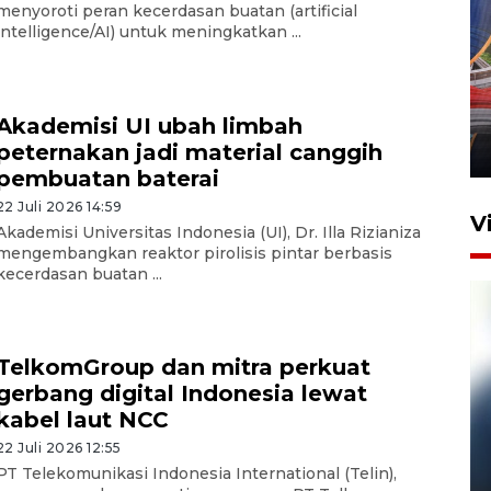
menyoroti peran kecerdasan buatan (artificial
intelligence/AI) untuk meningkatkan ...
Komisi V DPR tinjau
perlintasan sebidang di
Stasiun Bogor
Akademisi UI ubah limbah
peternakan jadi material canggih
12 Juni 2026 18:49
pembuatan baterai
22 Juli 2026 14:59
V
Akademisi Universitas Indonesia (UI), Dr. Illa Rizianiza
mengembangkan reaktor pirolisis pintar berbasis
kecerdasan buatan ...
TelkomGroup dan mitra perkuat
gerbang digital Indonesia lewat
kabel laut NCC
22 Juli 2026 12:55
Pelanggan Filaha Farm setia
PT Telekomunikasi Indonesia International (Telin),
sampai 8 tahan?