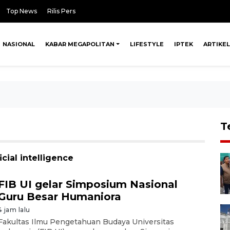
Top News
Rilis Pers
NASIONAL
KABAR MEGAPOLITAN
LIFESTYLE
IPTEK
ARTIKEL
T
cial intelligence
FIB UI gelar Simposium Nasional
Guru Besar Humaniora
4 jam lalu
Fakultas Ilmu Pengetahuan Budaya Universitas