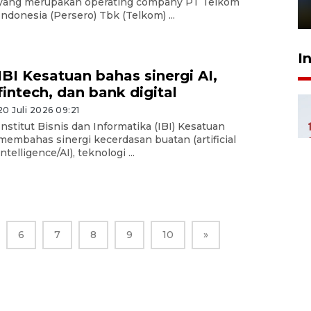
yang merupakan operating company PT Telkom
1 Juni 2026 05:47
Indonesia (Persero) Tbk (Telkom) ...
I
IBI Kesatuan bahas sinergi AI,
fintech, dan bank digital
20 Juli 2026 09:21
Institut Bisnis dan Informatika (IBI) Kesatuan
membahas sinergi kecerdasan buatan (artificial
intelligence/AI), teknologi ...
6
7
8
9
10
»