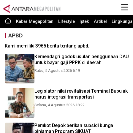
Kabar Megapolitan
Lifestyle
Iptek
Artikel
Lingkunga
APBD
Kami memiliki 3965 berita tentang apbd.
Kemendagri godok usulan penggunaan DAU
untuk bayar gaji PPPK di daerah
Rabu, 5 Agustus 2026 6:19
Legislator nilai revitalisasi Terminal Bubulak
harus integrasi transportasi
Selasa, 4 Agustus 2026 18:22
Pemkot Depok berikan subsidi bunga
pinjaman Program SIKUAT