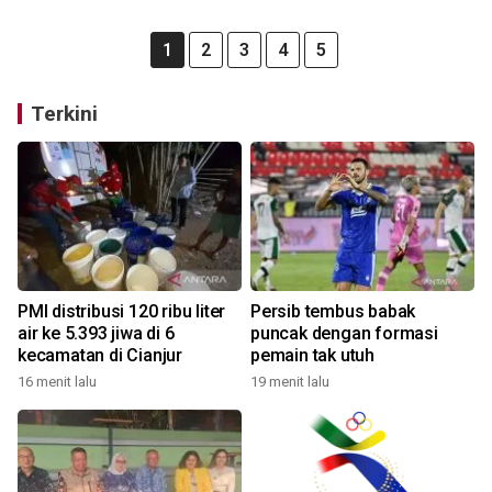
1
2
3
4
5
Terkini
PMI distribusi 120 ribu liter
Persib tembus babak
air ke 5.393 jiwa di 6
puncak dengan formasi
kecamatan di Cianjur
pemain tak utuh
16 menit lalu
19 menit lalu