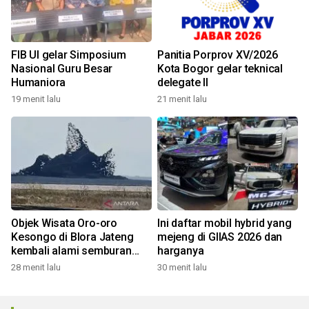
FIB UI gelar Simposium
Panitia Porprov XV/2026
Nasional Guru Besar
Kota Bogor gelar teknical
Humaniora
delegate II
19 menit lalu
21 menit lalu
Objek Wisata Oro-oro
Ini daftar mobil hybrid yang
Kesongo di Blora Jateng
mejeng di GIIAS 2026 dan
kembali alami semburan
harganya
lumpur
28 menit lalu
30 menit lalu