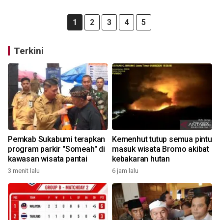
1
2
3
4
5
Terkini
Pemkab Sukabumi terapkan
Kemenhut tutup semua pintu
program parkir "Someah" di
masuk wisata Bromo akibat
kawasan wisata pantai
kebakaran hutan
3 menit lalu
6 jam lalu