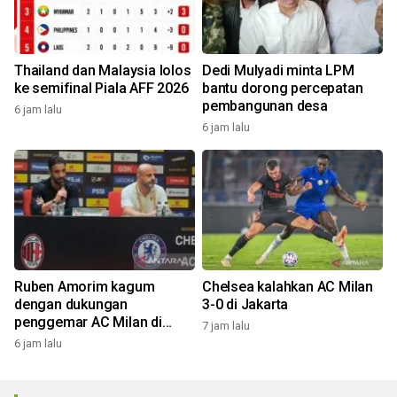
Thailand dan Malaysia lolos
Dedi Mulyadi minta LPM
ke semifinal Piala AFF 2026
bantu dorong percepatan
pembangunan desa
6 jam lalu
6 jam lalu
Ruben Amorim kagum
Chelsea kalahkan AC Milan
dengan dukungan
3-0 di Jakarta
penggemar AC Milan di
7 jam lalu
Indonesia
6 jam lalu