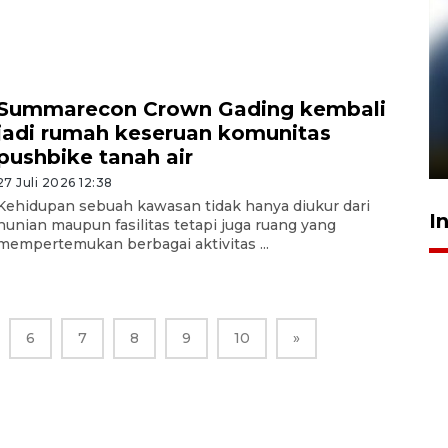
Pelanggan Filaha Farm setia
Summarecon Crown Gading kembali
sampai 8 tahan?
jadi rumah keseruan komunitas
pushbike tanah air
1 Juni 2026 05:47
27 Juli 2026 12:38
Kehidupan sebuah kawasan tidak hanya diukur dari
I
hunian maupun fasilitas tetapi juga ruang yang
mempertemukan berbagai aktivitas ...
6
7
8
9
10
»