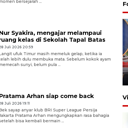
momen bersejarah ...
F
Nur Syakira, mengajar melampaui
ruang kelas di Sekolah Tapal Batas
28 Juli 2026 20:59
Langit ufuk Timur masih memeluk gelap, ketika ia
Komisi V DPR tinjau
telah lebih dulu membuka mata. Sebelum kokok ayam
perlintasan sebidang di
memecah sunyi, belum pula ...
Stasiun Bogor
12 Juni 2026 18:49
Pratama Arhan siap come back
V
28 Juli 2026 19:11
Bek sayap anyar klub BRI Super League Persija
Jakarta Pratama Arhan mengungkapkan rasa bahagia
setelah bisa kembali bermain ...