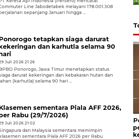
PT Kereta Api Indonesia (Persero) mencatat
Commuter Line Jabodetabek melayani 178.001.308
perjalanan sepanjang Januari hingga ...
T
Ponorogo tetapkan siaga darurat
kekeringan dan karhutla selama 90
hari
29 Juli 2026 21:26
BPBD Ponorogo, Jawa Timur menetapkan status
siaga darurat kekeringan dan kebakaran hutan dan
lahan (karhutla) selama 90 hari ...
Klasemen sementara Piala AFF 2026,
per Rabu (29/7/2026)
P
29 Juli 2026 21:02
p
Singapura dan Malaysia sementara memimpin
k
klasemen sementara Piala AFF 2026 per Rabu