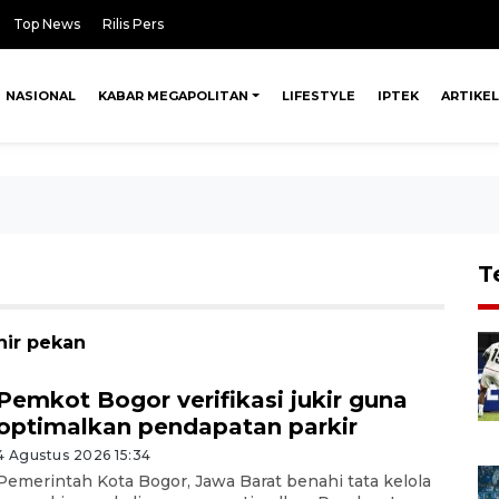
Top News
Rilis Pers
NASIONAL
KABAR MEGAPOLITAN
LIFESTYLE
IPTEK
ARTIKEL
T
hir pekan
Pemkot Bogor verifikasi jukir guna
optimalkan pendapatan parkir
4 Agustus 2026 15:34
Pemerintah Kota Bogor, Jawa Barat benahi tata kelola