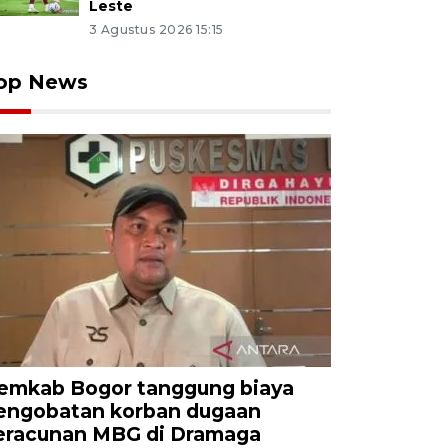
Leste
3 Agustus 2026 15:15
op News
emkab Bogor tanggung biaya
engobatan korban dugaan
eracunan MBG di Dramaga