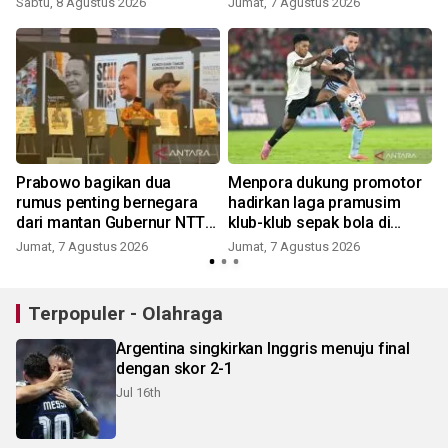
Sabtu, 8 Agustus 2026
Jumat, 7 Agustus 2026
Prabowo bagikan dua
Menpora dukung promotor
rumus penting bernegara
hadirkan laga pramusim
dari mantan Gubernur NTT
klub-klub sepak bola di
Ben Mboi
Indonesia
Jumat, 7 Agustus 2026
Jumat, 7 Agustus 2026
Terpopuler - Olahraga
Argentina singkirkan Inggris menuju final
dengan skor 2-1
Jul 16th