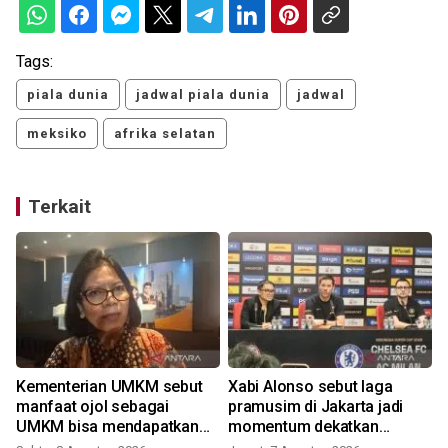
Tags:
piala dunia
jadwal piala dunia
jadwal
meksiko
afrika selatan
Terkait
Kementerian UMKM sebut
Xabi Alonso sebut laga
manfaat ojol sebagai
pramusim di Jakarta jadi
UMKM bisa mendapatkan
momentum dekatkan
KUR
Chelsea dengan penggemar