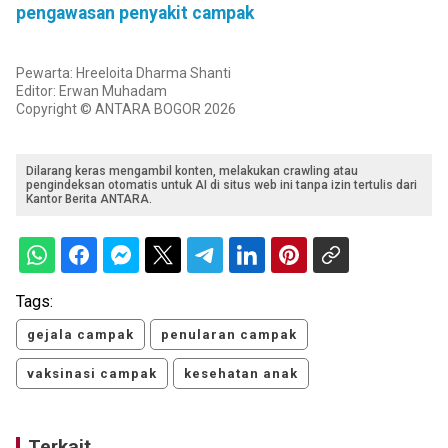
pengawasan penyakit campak
Pewarta: Hreeloita Dharma Shanti
Editor: Erwan Muhadam
Copyright © ANTARA BOGOR 2026
Dilarang keras mengambil konten, melakukan crawling atau
pengindeksan otomatis untuk AI di situs web ini tanpa izin tertulis dari
Kantor Berita ANTARA.
Tags:
gejala campak
penularan campak
vaksinasi campak
kesehatan anak
Terkait