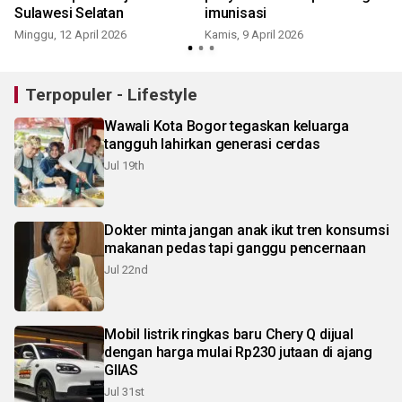
Sulawesi Selatan
imunisasi
Minggu, 12 April 2026
Kamis, 9 April 2026
J
Terpopuler - Lifestyle
Wawali Kota Bogor tegaskan keluarga
tangguh lahirkan generasi cerdas
Jul 19th
Dokter minta jangan anak ikut tren konsumsi
makanan pedas tapi ganggu pencernaan
Jul 22nd
Mobil listrik ringkas baru Chery Q dijual
dengan harga mulai Rp230 jutaan di ajang
GIIAS
Jul 31st