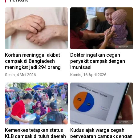
Korban meninggal akibat
Dokter ingatkan cegah
campak di Bangladesh
penyakit campak dengan
meningkat jadi 294 orang
imunisasi
Senin, 4 Mei 2026
Kamis, 16 April 2026
S
Kemenkes tetapkan status
Kudus ajak warga cegah
KLB campak di tujuh daerah
penyebaran campak dengan