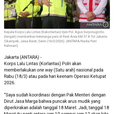
Kepala Korps Lalu Lintas (Kakorlantas) Irjen Pol. Agus Suryonugroho
(tengah) memberikan keteranga pers di Rest Area KM 57 A Tol Jakarta-
Cikampek, Jawa Barat, Senin (16/3/2026). (ANTARA/Nadia Putri
Rahmani)
Jakarta (ANTARA) -
Korps Lalu Lintas (Korlantas) Polri akan
memberlakukan
one way
(Satu arah) nasional pada
Rabu (18/3) atau pada hari keenam Operasi Ketupat
2026.
“Saya sudah koordinasi dengan Pak Menteri dengan
Dirut Jasa Marga bahwa puncak arus mudik yang
diperkirakan adalah tanggal 18 Maret. Jadi, tanggal 18
Maret itu nanti antara jam 10 sampai jam 12 akan kita