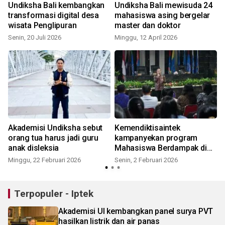
Undiksha Bali kembangkan
Undiksha Bali mewisuda 24
transformasi digital desa
mahasiswa asing bergelar
wisata Penglipuran
master dan doktor
Senin, 20 Juli 2026
Minggu, 12 April 2026
S
Akademisi Undiksha sebut
Kemendiktisaintek
orang tua harus jadi guru
kampanyekan program
anak disleksia
Mahasiswa Berdampak di
Undiksha Bali
Minggu, 22 Februari 2026
Senin, 2 Februari 2026
Terpopuler - Iptek
Akademisi UI kembangkan panel surya PVT
hasilkan listrik dan air panas