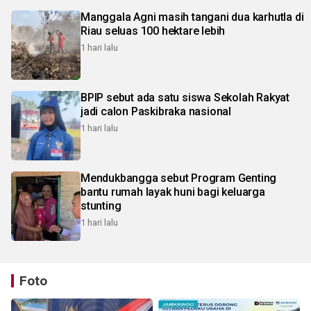
Manggala Agni masih tangani dua karhutla di
Riau seluas 100 hektare lebih
1 hari lalu
BPIP sebut ada satu siswa Sekolah Rakyat
jadi calon Paskibraka nasional
1 hari lalu
Mendukbangga sebut Program Genting
bantu rumah layak huni bagi keluarga
stunting
1 hari lalu
Foto