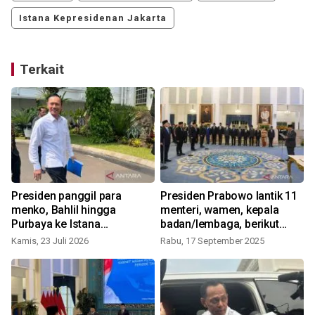
Istana Kepresidenan Jakarta
Terkait
n
Presiden panggil para
Presiden Prabowo lantik 11
i
menko, Bahlil hingga
menteri, wamen, kepala
Purbaya ke Istana
badan/lembaga, berikut
Kepresidenan bahas KDMP
daftarnya
Kamis, 23 Juli 2026
Rabu, 17 September 2025