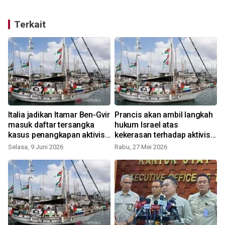
Terkait
Italia jadikan Itamar Ben-Gvir
Prancis akan ambil langkah
masuk daftar tersangka
hukum Israel atas
kasus penangkapan aktivis
kekerasan terhadap aktivis
flotila
flotilla
Selasa, 9 Juni 2026
Rabu, 27 Mei 2026
S