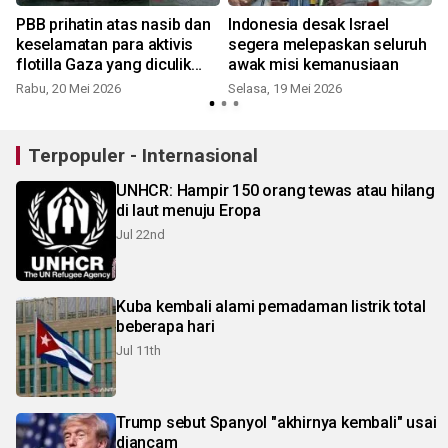
PBB prihatin atas nasib dan
Indonesia desak Israel
keselamatan para aktivis
segera melepaskan seluruh
flotilla Gaza yang diculik
awak misi kemanusiaan
Israel
Rabu, 20 Mei 2026
Selasa, 19 Mei 2026
Terpopuler - Internasional
UNHCR: Hampir 150 orang tewas atau hilang
di laut menuju Eropa
Jul 22nd
Kuba kembali alami pemadaman listrik total
beberapa hari
Jul 11th
Trump sebut Spanyol "akhirnya kembali" usai
diancam