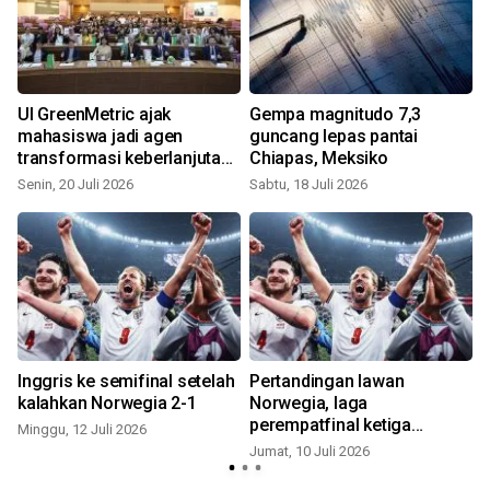
UI GreenMetric ajak
Gempa magnitudo 7,3
mahasiswa jadi agen
guncang lepas pantai
transformasi keberlanjutan
Chiapas, Meksiko
lewat aksi nyata
Senin, 20 Juli 2026
Sabtu, 18 Juli 2026
S
n
Inggris ke semifinal setelah
Pertandingan lawan
kalahkan Norwegia 2-1
Norwegia, laga
perempatfinal ketiga
Minggu, 12 Juli 2026
beruntun Inggris
Jumat, 10 Juli 2026
S