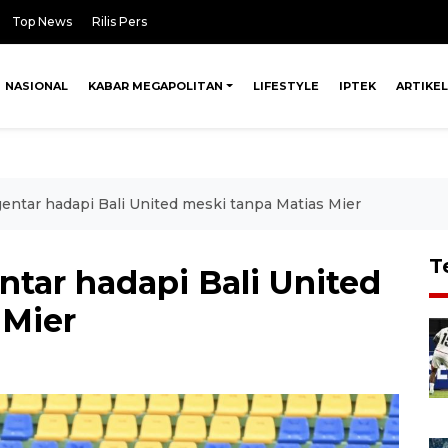
Top News
Rilis Pers
NASIONAL
KABAR MEGAPOLITAN
LIFESTYLE
IPTEK
ARTIKEL
gentar hadapi Bali United meski tanpa Matias Mier
T
entar hadapi Bali United
 Mier