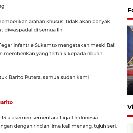
ng.
F
 memberikan arahan khusus, tidak akan banyak
 diwaspadai di semua lini.
 Tegar Infantrie Sukamto mengatakan meski Bali
an memberikan yang terbaik kepada ribuan
Komisi V DPR tinjau
perlintasan sebidang di
tuk Barito Putera, semua sudah kami
Stasiun Bogor
12 Juni 2026 18:49
arito
V
si 13 klasemen sementara Liga 1 Indonesia
gan dengan rincian lima kali menang, tujuh seri,