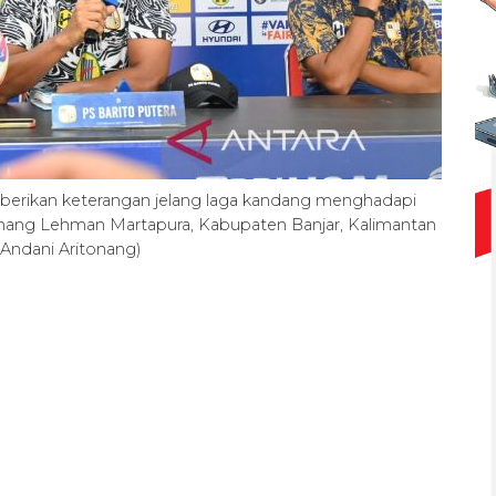
mberikan keterangan jelang laga kandang menghadapi
mang Lehman Martapura, Kabupaten Banjar, Kalimantan
 Andani Aritonang)
Ekspedisi Rupiah Berdaulat
2026 sambangi Papua