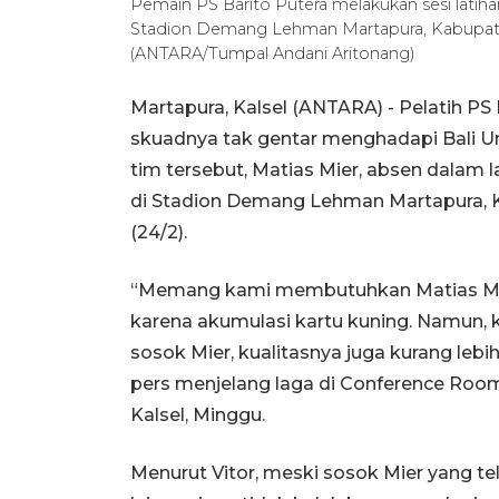
Pemain PS Barito Putera melakukan sesi latiha
Stadion Demang Lehman Martapura, Kabupaten 
(ANTARA/Tumpal Andani Aritonang)
Martapura, Kalsel (ANTARA) - Pelatih PS
skuadnya tak gentar menghadapi Bali Un
tim tersebut, Matias Mier, absen dalam 
di Stadion Demang Lehman Martapura, Ka
(24/2).
“Memang kami membutuhkan Matias Mier
karena akumulasi kartu kuning. Namun, 
sosok Mier, kualitasnya juga kurang lebi
pers menjelang laga di Conference Roo
Kalsel, Minggu.
Menurut Vitor, meski sosok Mier yang t