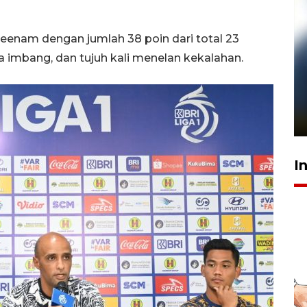
keenam dengan jumlah 38 poin dari total 23
a imbang, dan tujuh kali menelan kekalahan.
Pelanggan Filaha Farm setia
sampai 8 tahan?
1 Juni 2026 05:47
I