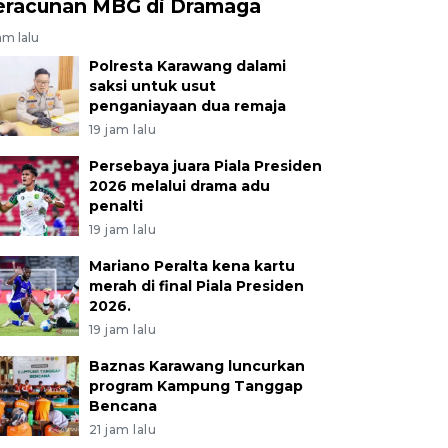
eracunan MBG di Dramaga
am lalu
Polresta Karawang dalami
saksi untuk usut
penganiayaan dua remaja
19 jam lalu
Persebaya juara Piala Presiden
2026 melalui drama adu
penalti
19 jam lalu
Mariano Peralta kena kartu
merah di final Piala Presiden
2026.
19 jam lalu
Baznas Karawang luncurkan
program Kampung Tanggap
Bencana
21 jam lalu