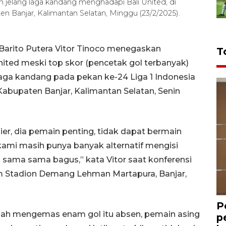
n jelang laga kandang menghadapi Bali United, di
Banjar, Kalimantan Selatan, Minggu (23/2/2025).
 Barito Putera Vitor Tinoco menegaskan
T
ited meski top skor (pencetak gol terbanyak)
laga kandang pada pekan ke-24 Liga 1 Indonesia
bupaten Banjar, Kalimantan Selatan, Senin
, dia pemain penting, tidak dapat bermain
kami masih punya banyak alternatif mengisi
h sama sama bagus,” kata Vitor saat konferensi
m Stadion Demang Lehman Martapura, Banjar,
P
elah mengemas enam gol itu absen, pemain asing
p