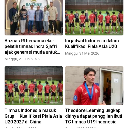
Baznas RI bersama eks-
Ini jadwal Indonesia dalam
pelatih timnas Indra Sjafri
Kualifikasi Piala Asia U20
ajak generasi muda untuk
Minggu, 31 Mei 2026
gemar berzakat
Minggu, 21 Juni 2026
S
Timnas Indonesia masuk
Theodore Leeming ungkap
Grup H Kualifikasi Piala Asia
dirinya dapat panggilan ikuti
U20 2027 di China
TC timnas U19 Indonesia