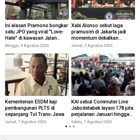
Ini alasan Pramono bongkar
Xabi Alonso sebut laga
satu JPO yang viral "Love-
pramusim di Jakarta jadi
Hate" di kawasan Jalan
momentum dekatkan
Rasuna Said
Chelsea dengan penggemar
Minggu, 9 Agustus 2026
Jumat, 7 Agustus 2026
K
A
Kementerian ESDM kaji
KAI sebut Commuter Line
pembangunan PLTS di
Jabodetabek layani 178 juta
sepanjang Tol Trans-Jawa
perjalanan Januari hingga
Juni 2026
Jumat, 7 Agustus 2026
Sabtu, 1 Agustus 2026
R