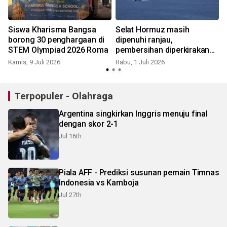
Siswa Kharisma Bangsa
Selat Hormuz masih
borong 30 penghargaan di
dipenuhi ranjau,
STEM Olympiad 2026 Roma
pembersihan diperkirakan
dua bulan
Kamis, 9 Juli 2026
Rabu, 1 Juli 2026
Terpopuler - Olahraga
Argentina singkirkan Inggris menuju final
dengan skor 2-1
Jul 16th
Piala AFF - Prediksi susunan pemain Timnas
Indonesia vs Kamboja
Jul 27th