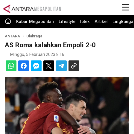
Kabar Megapolitan
Lifestyle
Iptek
Artikel
Lingkunga
ANTARA
Olahraga
AS Roma kalahkan Empoli 2-0
Minggu, 5 Februari 2023 8:16