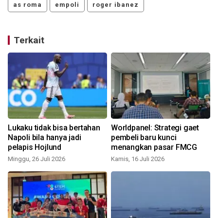
as roma
empoli
roger ibanez
Terkait
Lukaku tidak bisa bertahan
Worldpanel: Strategi gaet
Napoli bila hanya jadi
pembeli baru kunci
pelapis Hojlund
menangkan pasar FMCG
Minggu, 26 Juli 2026
Kamis, 16 Juli 2026
S