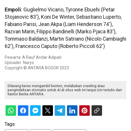
Empoli
: Guglielmo Vicario, Tyronne Ebuehi (Petar
Stojanovic 83'), Koni De Winter, Sebastiano Luperto,
Fabiano Parisi, Jean Akpa (Liam Henderson 74'),
Razvan Marin, Filippo Bandinelli (Marko Pjaca 83'),
Tommaso Baldanzi, Martin Satriano (Nicolo Cambiaghi
62'), Francesco Caputo (Roberto Piccoli 62')
Pewarta: A Rauf Andar Adipati
Uploader: Naryo
Copyright © ANTARA BOGOR 2023
Dilarang keras mengambil konten, melakukan crawling atau
pengindeksan otomatis untuk AI di situs web ini tanpa izin tertulis dari
Kantor Berita ANTARA.
Tags: