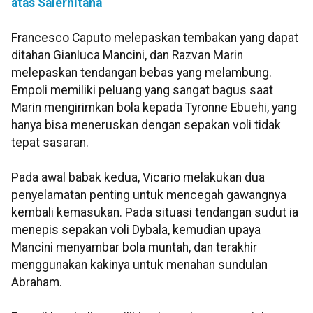
atas Salernitana
Francesco Caputo melepaskan tembakan yang dapat
ditahan Gianluca Mancini, dan Razvan Marin
melepaskan tendangan bebas yang melambung.
Empoli memiliki peluang yang sangat bagus saat
Marin mengirimkan bola kepada Tyronne Ebuehi, yang
hanya bisa meneruskan dengan sepakan voli tidak
tepat sasaran.
Pada awal babak kedua, Vicario melakukan dua
penyelamatan penting untuk mencegah gawangnya
kembali kemasukan. Pada situasi tendangan sudut ia
menepis sepakan voli Dybala, kemudian upaya
Mancini menyambar bola muntah, dan terakhir
menggunakan kakinya untuk menahan sundulan
Abraham.