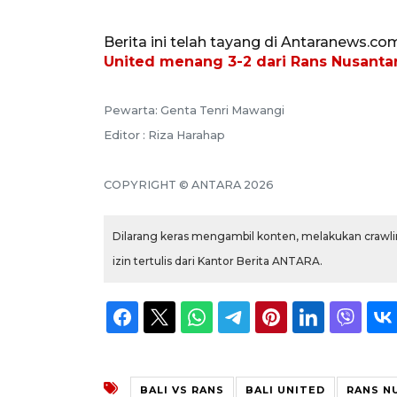
Berita ini telah tayang di Antaranews.co
United menang 3-2 dari Rans Nusanta
Pewarta: Genta Tenri Mawangi
Editor : Riza Harahap
COPYRIGHT © ANTARA 2026
Dilarang keras mengambil konten, melakukan crawlin
izin tertulis dari Kantor Berita ANTARA.
BALI VS RANS
BALI UNITED
RANS N