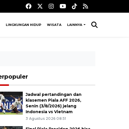
LINGKUNGAN HIDUP
WISATA
LAINNYA
erpopuler
Jadwal pertandingan dan
klasemen Piala AFF 2026,
Senin (3/8/2026) jelang
Indonesia vs Vietnam
3 Agustus 2026 08:51