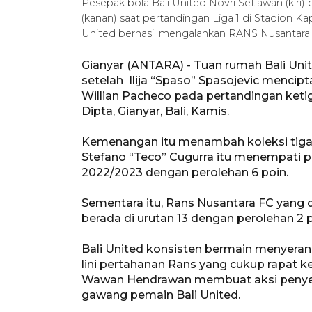
Pesepak bola Bali United Novri Setiawan (kiri
(kanan) saat pertandingan Liga 1 di Stadion Kap
United berhasil mengalahkan RANS Nusantara 
Gianyar (ANTARA) - Tuan rumah Bali Uni
setelah Ilija “Spaso” Spasojevic mencipt
Willian Pacheco pada pertandingan keti
Dipta, Gianyar, Bali, Kamis.
Kemenangan itu menambah koleksi tiga p
Stefano “Teco” Cugurra itu menempati p
2022/2023 dengan perolehan 6 poin.
Sementara itu, Rans Nusantara FC yang
berada di urutan 13 dengan perolehan 2 p
Bali United konsisten bermain menyera
lini pertahanan Rans yang cukup rapat k
Wawan Hendrawan membuat aksi penyel
gawang pemain Bali United.