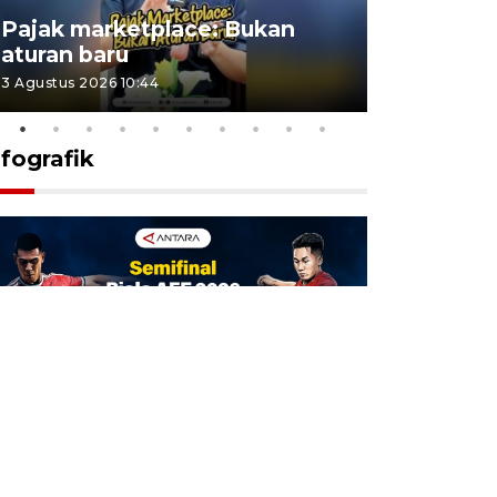
Lomba kic
Pajak marketplace: Bukan
punah? in
aturan baru
Indonesi
3 Agustus 2026 10:44
27 Juli 2026 1
nfografik