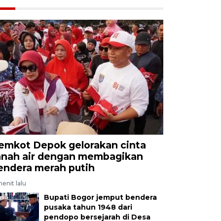
emkot Depok gelorakan cinta
anah air dengan membagikan
endera merah putih
enit lalu
Bupati Bogor jemput bendera
pusaka tahun 1948 dari
pendopo bersejarah di Desa