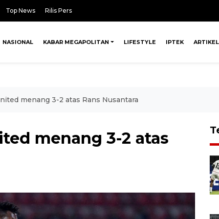
Top News
Rilis Pers
NASIONAL
KABAR MEGAPOLITAN
LIFESTYLE
IPTEK
ARTIKEL
nited menang 3-2 atas Rans Nusantara
T
ited menang 3-2 atas