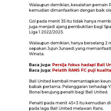
Walaupun demikian, kesalahan pemain Ra
kemudian dimanfaatkan dengan baik oleh
Gol pada menit 35 itu tidak hanya membu
juga menjadi ajang pembuktian bagi Spa
Liga 1 2022/2023.
Walaupun demikian, hanya berselang 2 
sepakan Jujun Junaedi yang memanfaatk
Winata.
Baca juga:
Persija fokus hadapi Bali 
Baca juga:
Pelatih RANS FC puji kualit
Bali United kembali memantapkan keu
babak pertama. Pelanggaran terhadap Ya
Bonai berujung penalti bagi Bali United.
Penalti pada menit 45+3 itu kemudian d
pada laga Bali United melawan Rans.