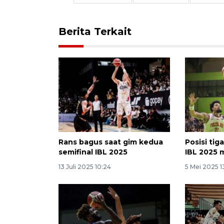
Berita Terkait
Rans bagus saat gim kedua
Posisi ti
semifinal IBL 2025
IBL 2025 m
13 Juli 2025 10:24
5 Mei 2025 1