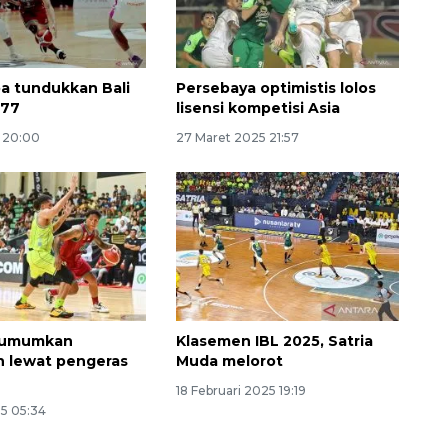
a tundukkan Bali
Persebaya optimistis lolos
-77
lisensi kompetisi Asia
5 20:00
27 Maret 2025 21:57
L umumkan
Klasemen IBL 2025, Satria
 lewat pengeras
Muda melorot
18 Februari 2025 19:19
25 05:34