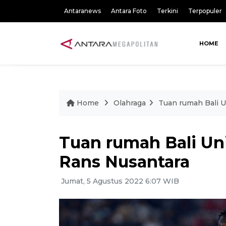
Antaranews
Antara Foto
Terkini
Terpopuler
HOME
Home
Olahraga
Tuan rumah Bali U
Tuan rumah Bali Un
Rans Nusantara
Jumat, 5 Agustus 2022 6:07 WIB