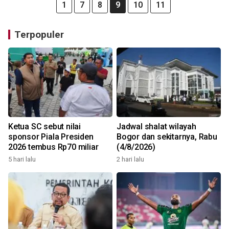
1
7
8
9
10
11
Terpopuler
Ketua SC sebut nilai
Jadwal shalat wilayah
sponsor Piala Presiden
Bogor dan sekitarnya, Rabu
2026 tembus Rp70 miliar
(4/8/2026)
5 hari lalu
2 hari lalu