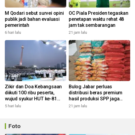
M Qodari sebut survei opini
OC Piala Presiden tegaskan
publik jadi bahan evaluasi
penetapan waktu rehat 48
pemerintah
jam tak sembarangan
6 hari lalu
21 jam lalu
Zikir dan Doa Kebangsaan
Bulog Jabar perluas
diikuti 100 ribu peserta,
distribusi beras premium
wujud syukur HUT ke-81
hasil produksi SPP jaga
Kemerdekaan RI
harga sesuai HET
5 hari lalu
21 jam lalu
Foto