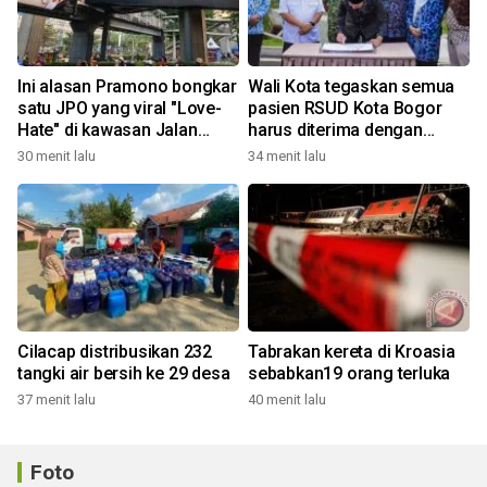
Ini alasan Pramono bongkar
Wali Kota tegaskan semua
satu JPO yang viral "Love-
pasien RSUD Kota Bogor
Hate" di kawasan Jalan
harus diterima dengan
Rasuna Said
profesional
30 menit lalu
34 menit lalu
Cilacap distribusikan 232
Tabrakan kereta di Kroasia
tangki air bersih ke 29 desa
sebabkan19 orang terluka
37 menit lalu
40 menit lalu
Foto