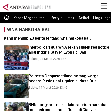
Kabar Megapolitan
Lifestyle
Iptek
Artikel
Lingkunga
WNA NARKOBA BALI
Kami memiliki 20 berita tentang wna narkoba bali.
Interpol cari dua WNA rekan subjek red notice
asal Inggris Steven Lyons di Bali
Selasa, 31 Maret 2026 18:42
Polresta Denpasar tilang sorang warga
negara Rusia ugal-ugalan di Nusa Dua
Sabtu, 14 Maret 2026 13:46
BNN bongkar sindikat laboratorium narkoba
mephedrone jaringan Rusia di Gianyar