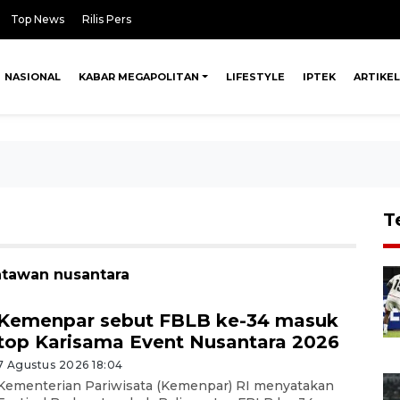
Top News
Rilis Pers
NASIONAL
KABAR MEGAPOLITAN
LIFESTYLE
IPTEK
ARTIKEL
T
atawan nusantara
Kemenpar sebut FBLB ke-34 masuk
top Karisama Event Nusantara 2026
7 Agustus 2026 18:04
Kementerian Pariwisata (Kemenpar) RI menyatakan