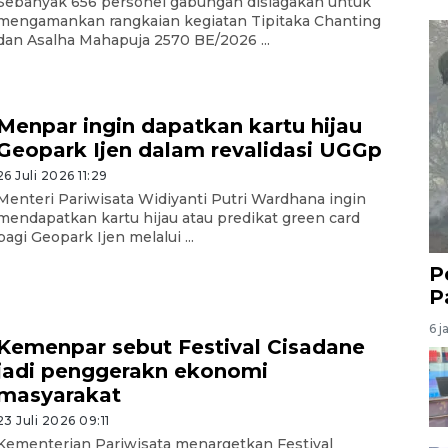
Sebanyak 656 personel gabungan disiagakan untuk
mengamankan rangkaian kegiatan Tipitaka Chanting
dan Asalha Mahapuja 2570 BE/2026 ...
Menpar ingin dapatkan kartu hijau
Geopark Ijen dalam revalidasi UGGp
26 Juli 2026 11:29
Menteri Pariwisata Widiyanti Putri Wardhana ingin
mendapatkan kartu hijau atau predikat green card
bagi Geopark Ijen melalui ...
P
P
6 j
Kemenpar sebut Festival Cisadane
jadi penggerakn ekonomi
masyarakat
23 Juli 2026 09:11
Kementerian Pariwisata menargetkan Festival