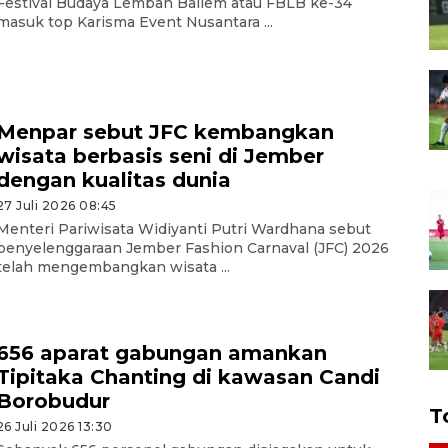
Festival Budaya Lembah Baliem atau FBLB ke-34
masuk top Karisma Event Nusantara ...
Menpar sebut JFC kembangkan
wisata berbasis seni di Jember
dengan kualitas dunia
27 Juli 2026 08:45
Menteri Pariwisata Widiyanti Putri Wardhana sebut
penyelenggaraan Jember Fashion Carnaval (JFC) 2026
telah mengembangkan wisata ...
656 aparat gabungan amankan
Tipitaka Chanting di kawasan Candi
Borobudur
T
26 Juli 2026 13:30