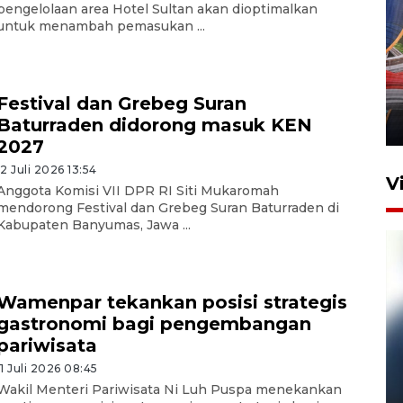
pengelolaan area Hotel Sultan akan dioptimalkan
untuk menambah pemasukan ...
Komisi V DPR tinjau
perlintasan sebidang di
Stasiun Bogor
Festival dan Grebeg Suran
Baturraden didorong masuk KEN
12 Juni 2026 18:49
2027
12 Juli 2026 13:54
V
Anggota Komisi VII DPR RI Siti Mukaromah
mendorong Festival dan Grebeg Suran Baturraden di
Kabupaten Banyumas, Jawa ...
Wamenpar tekankan posisi strategis
gastronomi bagi pengembangan
pariwisata
11 Juli 2026 08:45
Pelanggan Filaha Farm setia
Wakil Menteri Pariwisata Ni Luh Puspa menekankan
sampai 8 tahan?