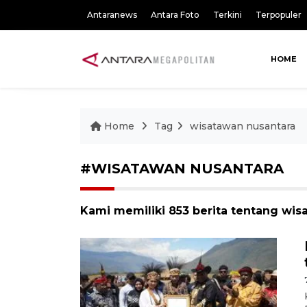
Antaranews
Antara Foto
Terkini
Terpopuler
HOME
Home
Tag
wisatawan nusantara
#WISATAWAN NUSANTARA
Kami memiliki 853 berita tentang wis