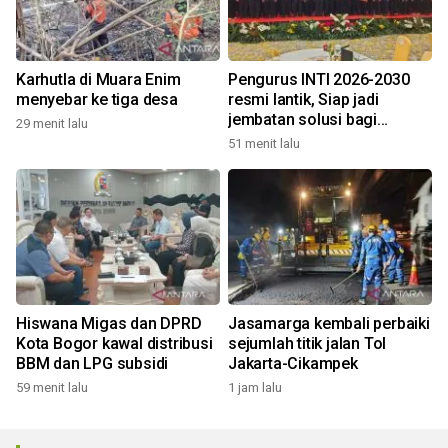
Karhutla di Muara Enim
Pengurus INTI 2026-2030
menyebar ke tiga desa
resmi lantik, Siap jadi
jembatan solusi bagi
29 menit lalu
persoalan bangsa
51 menit lalu
Hiswana Migas dan DPRD
Jasamarga kembali perbaiki
Kota Bogor kawal distribusi
sejumlah titik jalan Tol
BBM dan LPG subsidi
Jakarta-Cikampek
59 menit lalu
1 jam lalu