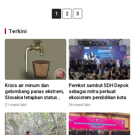
1
2
3
Terkini
Krisis air minum dan
Pemkot sambut SDH Depok
gelombang panas ekstrem,
sebagai mitra perkuat
Slovakia tetapkan status
ekosistem pendidikan kota
darurat
21 menit lalu
26 menit lalu