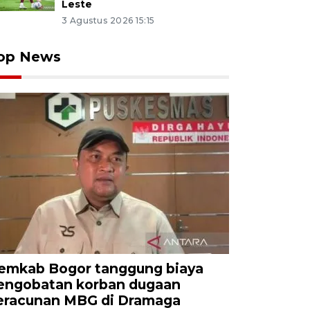
Leste
3 Agustus 2026 15:15
op News
emkab Bogor tanggung biaya
engobatan korban dugaan
eracunan MBG di Dramaga