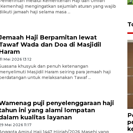
Pemerintah melalui Kementerian Haji dan Umrah
(Kemenhaj) mengingatkan sejumlah aturan yang wajib
diikuti jamaah haji selama masa ...
T
Jemaah Haji Berpamitan lewat
Tawaf Wada dan Doa di Masjidil
Haram
31 Mei 2026 13:12
Suasana khusyuk dan penuh ketenangan
menyelimuti Masjidil Haram seiring para jemaah haji
berdatangan untuk melaksanakan Tawaf ...
Wamenag puji penyelenggaraan haji
tahun ini yang alami lompatan
P
dalam kualitas layanan
p
29 Mei 2026 11:17
k
Anggota Amirul Hajj 1447 Hijriah/2026 Masehi yang