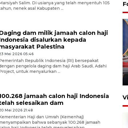
Marsiyah Salim. Di usianya yang telah menyentuh 105
F
tahun, nenek asal Kabupaten ...
Daging dam milik jamaah calon haji
Indonesia disalurkan kepada
masyarakat Palestina
23 Mei 2026 05:46
Komisi V DPR tinjau
Pemerintah Republik Indonesia (RI) bersepakat
perlintasan sebidang di
dengan pengelola daging dam haji Arab Saudi, Adahi
Stasiun Bogor
Project, untuk menyalurkan ...
12 Juni 2026 18:49
100.268 jamaah calon haji Indonesia
V
telah selesaikan dam
20 Mei 2026 21:48
Kementerian Haji dan Umrah (Kemenhaj)
menyampaikan bahwa sebanyak 100.268 jamaah
calon haji Indonesia telah menyelesaikan ...