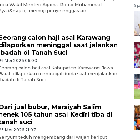
juga Wakil Menteri Agama, Romo Muhammad
5 j
Syafi&rsquo;i memuji penyelenggaraan ...
Seorang calon haji asal Karawang
dilaporkan meninggal saat jalankan
ibadah di Tanah Suci
26 Mei 2026 06:00
Seorang calon haji asal Kabupaten Karawang, Jawa
Barat, dilaporkan meninggal dunia saat menjalankan
ibadah di Tanah Suci ...
Dari jual bubur, Marsiyah Salim
nenek 105 tahun asal Kediri tiba di
tanah suci
23 Mei 2026 21:07
Senyum teduh mengembang dari wajah keriput