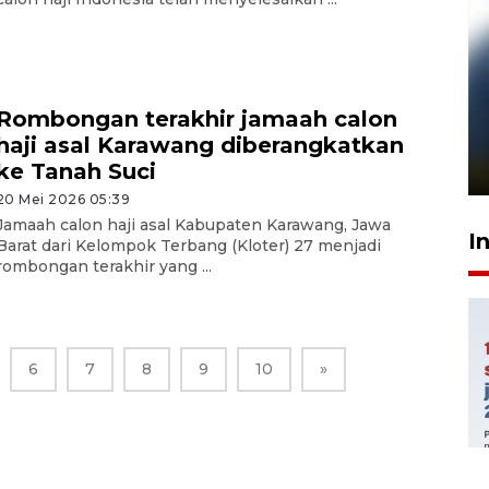
Pelanggan Filaha Farm setia
Rombongan terakhir jamaah calon
sampai 8 tahan?
haji asal Karawang diberangkatkan
1 Juni 2026 05:47
ke Tanah Suci
20 Mei 2026 05:39
Jamaah calon haji asal Kabupaten Karawang, Jawa
I
Barat dari Kelompok Terbang (Kloter) 27 menjadi
rombongan terakhir yang ...
6
7
8
9
10
»