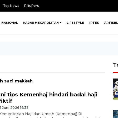
Top News
Rilis Pers
NASIONAL
KABAR MEGAPOLITAN
LIFESTYLE
IPTEK
ARTIKEL
T
ah suci makkah
Ini tips Kemenhaj hindari badal haji
fiktif
11 Juni 2026 16:33
Kementerian Haji dan Umrah (Kemenhaj) RI