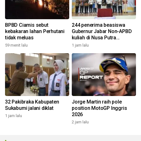
BPBD Ciamis sebut
244 penerima beasiswa
kebakaran lahan Perhutani
Gubernur Jabar Non-APBD
tidak meluas
kuliah di Nusa Putra
University
59 menit lalu
1 jam lalu
32 Pakibraka Kabupaten
Jorge Martin raih pole
Sukabumi jalani diklat
position MotoGP Inggris
2026
1 jam lalu
2 jam lalu