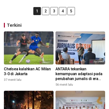
1
2
3
4
5
Terkini
Chelsea kalahkan AC Milan
ANTARA tekankan
3-0 di Jakarta
kemampuan adaptasi pada
perubahan jurnalis di era
37 menit lalu
digital
56 menit lalu