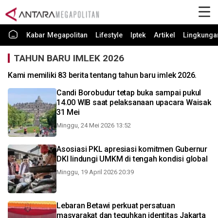
Kabar Megapolitan
Lifestyle
Iptek
Artikel
Lingkunga
TAHUN BARU IMLEK 2026
Kami memiliki 83 berita tentang tahun baru imlek 2026.
Candi Borobudur tetap buka sampai pukul
14.00 WIB saat pelaksanaan upacara Waisak
31 Mei
Minggu, 24 Mei 2026 13:52
Asosiasi PKL apresiasi komitmen Gubernur
DKI lindungi UMKM di tengah kondisi global
Minggu, 19 April 2026 20:39
Lebaran Betawi perkuat persatuan
masyarakat dan teguhkan identitas Jakarta