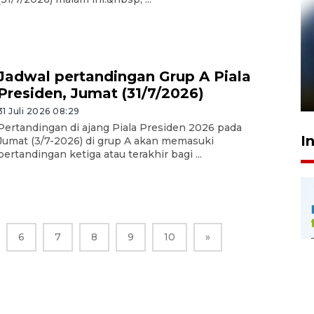
Pelanggan Filaha Farm setia
sampai 8 tahan?
Jadwal pertandingan Grup A Piala
Presiden, Jumat (31/7/2026)
1 Juni 2026 05:47
31 Juli 2026 08:29
Pertandingan di ajang Piala Presiden 2026 pada
I
Jumat (3/7-2026) di grup A akan memasuki
pertandingan ketiga atau terakhir bagi ...
6
7
8
9
10
»