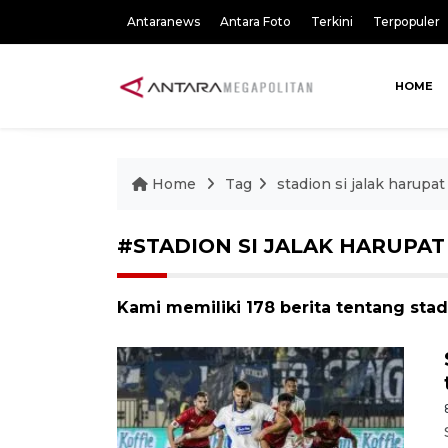
Antaranews
Antara Foto
Terkini
Terpopuler
HOME
Home
Tag
stadion si jalak harupat
#STADION SI JALAK HARUPAT
Kami memiliki 178 berita tentang stadi