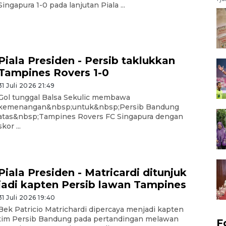
Singapura 1-0 pada lanjutan Piala ...
Piala Presiden - Persib taklukkan
Tampines Rovers 1-0
31 Juli 2026 21:49
Gol tunggal Balsa Sekulic membawa
kemenangan&nbsp;untuk&nbsp;Persib Bandung
atas&nbsp;Tampines Rovers FC Singapura dengan
skor ...
Piala Presiden - Matricardi ditunjuk
jadi kapten Persib lawan Tampines
31 Juli 2026 19:40
Bek Patricio Matrichardi dipercaya menjadi kapten
tim Persib Bandung pada pertandingan melawan
F