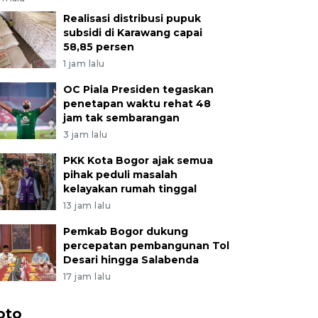
Realisasi distribusi pupuk
subsidi di Karawang capai
58,85 persen
1 jam lalu
OC Piala Presiden tegaskan
penetapan waktu rehat 48
jam tak sembarangan
3 jam lalu
PKK Kota Bogor ajak semua
pihak peduli masalah
kelayakan rumah tinggal
13 jam lalu
Pemkab Bogor dukung
percepatan pembangunan Tol
Desari hingga Salabenda
17 jam lalu
oto