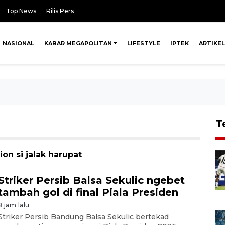
Top News
Rilis Pers
NASIONAL
KABAR MEGAPOLITAN
LIFESTYLE
IPTEK
ARTIKEL
T
on si jalak harupat
Striker Persib Balsa Sekulic ngebet
tambah gol di final Piala Presiden
8 jam lalu
Striker Persib Bandung Balsa Sekulic bertekad