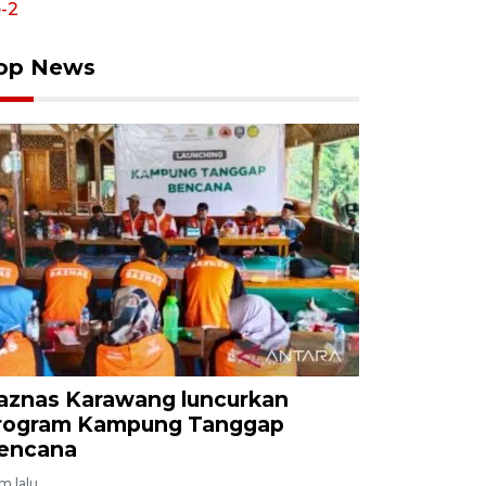
op News
aznas Karawang luncurkan
rogram Kampung Tanggap
encana
am lalu