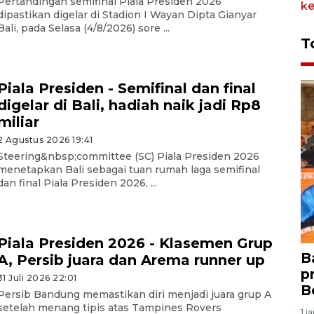
Pertandingan semifinal Piala Presiden 2026
dipastikan digelar di Stadion I Wayan Dipta Gianyar
Bali, pada Selasa (4/8/2026) sore ...
T
Piala Presiden - Semifinal dan final
digelar di Bali, hadiah naik jadi Rp8
miliar
2 Agustus 2026 19:41
Steering&nbsp;committee (SC) Piala Presiden 2026
menetapkan Bali sebagai tuan rumah laga semifinal
dan final Piala Presiden 2026, ...
Piala Presiden 2026 - Klasemen Grup
B
A, Persib juara dan Arema runner up
p
31 Juli 2026 22:01
B
Persib Bandung memastikan diri menjadi juara grup A
setelah menang tipis atas Tampines Rovers
1 j