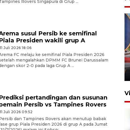
Tampines Rovers Singapura di Grup ...
Arema susul Persib ke semifinal
Piala Presiden wakili grup A
31 Juli 2026 18:06
Komisi V DPR tinjau
Arema FC melaju ke semifinal Piala Presiden 2026
perlintasan sebidang di
setelah mengalahkan DPMM FC Brunei Darussalam
Stasiun Bogor
dengan skor 2-0 pada laga Grup A ...
12 Juni 2026 18:49
V
Prediksi pertandingan dan susunan
pemain Persib vs Tampines Rovers
31 Juli 2026 09:52
Persib dan Tampines Rovers akan menutup babak
fase grup Piala Presiden 2026 di grup A pada Jumat
(31/7/2026) malam ini.&nbsp; ...