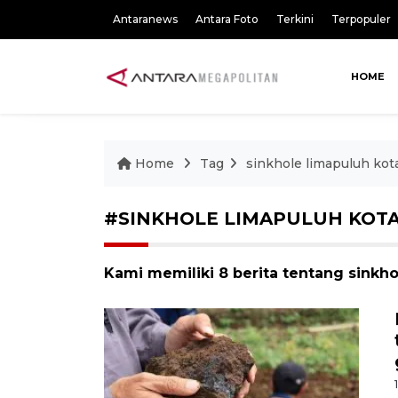
Antaranews
Antara Foto
Terkini
Terpopuler
HOME
Home
Tag
sinkhole limapuluh kot
#SINKHOLE LIMAPULUH KOT
Kami memiliki 8 berita tentang sinkho