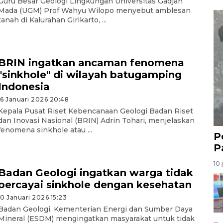
Guru Besar Geologi Lingkungan Universitas Gadjah
Mada (UGM) Prof Wahyu Wilopo menyebut amblesan
tanah di Kalurahan Girikarto, ...
BRIN ingatkan ancaman fenomena
"sinkhole" di wilayah batugamping
Indonesia
16 Januari 2026 20:48
Kepala Pusat Riset Kebencanaan Geologi Badan Riset
dan Inovasi Nasional (BRIN) Adrin Tohari, menjelaskan
fenomena sinkhole atau ...
P
P
10 
Badan Geologi ingatkan warga tidak
percayai sinkhole dengan kesehatan
10 Januari 2026 15:23
Badan Geologi, Kementerian Energi dan Sumber Daya
Mineral (ESDM) mengingatkan masyarakat untuk tidak