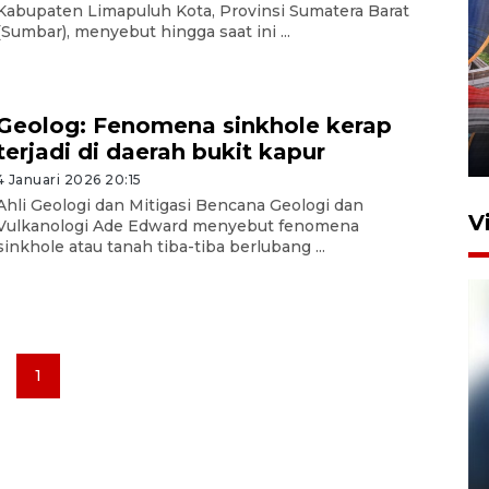
Kabupaten Limapuluh Kota, Provinsi Sumatera Barat
(Sumbar), menyebut hingga saat ini ...
Komisi V DPR tinjau
perlintasan sebidang di
Stasiun Bogor
Geolog: Fenomena sinkhole kerap
terjadi di daerah bukit kapur
12 Juni 2026 18:49
4 Januari 2026 20:15
Ahli Geologi dan Mitigasi Bencana Geologi dan
V
Vulkanologi Ade Edward menyebut fenomena
sinkhole atau tanah tiba-tiba berlubang ...
1
Pelanggan Filaha Farm setia
sampai 8 tahan?