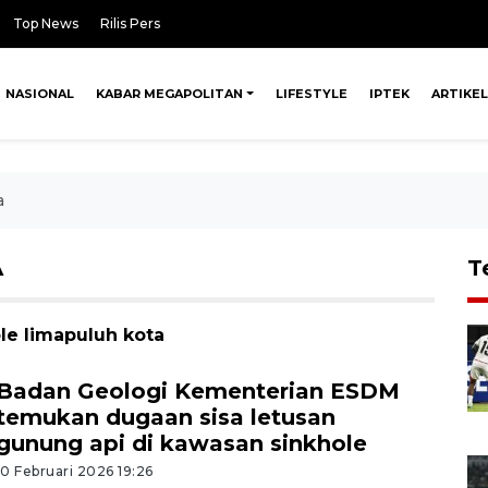
Top News
Rilis Pers
NASIONAL
KABAR MEGAPOLITAN
LIFESTYLE
IPTEK
ARTIKEL
a
A
T
le limapuluh kota
Badan Geologi Kementerian ESDM
temukan dugaan sisa letusan
gunung api di kawasan sinkhole
10 Februari 2026 19:26