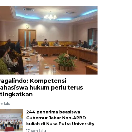
ragalindo: Kompetensi
ahasiswa hukum perlu terus
itingkatkan
am lalu
244 penerima beasiswa
Gubernur Jabar Non-APBD
kuliah di Nusa Putra University
17 jam lalu