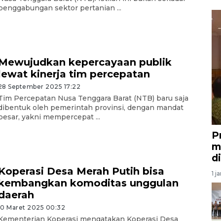
penggabungan sektor pertanian ...
Mewujudkan kepercayaan publik
lewat kinerja tim percepatan
28 September 2025 17:22
Tim Percepatan Nusa Tenggara Barat (NTB) baru saja
dibentuk oleh pemerintah provinsi, dengan mandat
besar, yakni mempercepat ...
P
m
d
Koperasi Desa Merah Putih bisa
1 j
kembangkan komoditas unggulan
daerah
10 Maret 2025 00:32
Kementerian Koperasi mengatakan Koperasi Desa