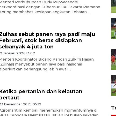
Menteri Perhubungan Dudy Purwagandhi
berkoordinasi dengan Gubernur DKI Jakarta Pramono
Anung membahas kesiapan angkutan Lebaran ...
Zulhas sebut panen raya padi maju
Februari, stok beras disiapkan
sebanyak 4 juta ton
12 Januari 2026 13:02
Menteri Koordinator Bidang Pangan Zulkifli Hasan
(Zulhas) menyebut panen raya padi nasional
diperkirakan berlangsung lebih awal ...
Ketika pertanian dan kelautan
bertaut
23 Desember 2025 05:12
T
Agromaritim kembali menemukan momentumnya di
Nusa Tenggara Barat (NTB). Istilah ini bukan sekadar