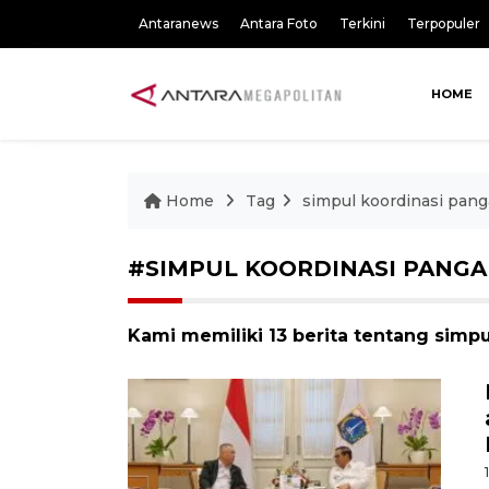
Antaranews
Antara Foto
Terkini
Terpopuler
HOME
Home
Tag
simpul koordinasi pan
#SIMPUL KOORDINASI PANG
Kami memiliki 13 berita tentang simp