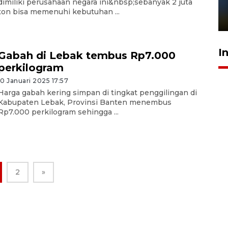
dimiliki perusahaan negara ini&nbsp;sebanyak 2 juta
sampai 8 tahan?
ton bisa memenuhi kebutuhan ...
1 Juni 2026 05:47
I
Gabah di Lebak tembus Rp7.000
perkilogram
10 Januari 2025 17:57
Harga gabah kering simpan di tingkat penggilingan di
Kabupaten Lebak, Provinsi Banten menembus
Rp7.000 perkilogram sehingga ...
2
»