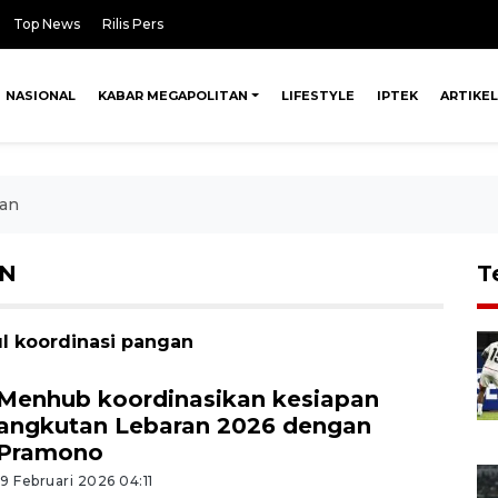
Top News
Rilis Pers
NASIONAL
KABAR MEGAPOLITAN
LIFESTYLE
IPTEK
ARTIKEL
gan
AN
T
ul koordinasi pangan
Menhub koordinasikan kesiapan
angkutan Lebaran 2026 dengan
Pramono
19 Februari 2026 04:11