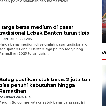
bahan pokok makanan dan memastikan ...
Komisi V DPR tinjau
perlintasan sebidang di
Harga beras medium di pasar
Stasiun Bogor
tradisional Lebak Banten turun tipis
12 Juni 2026 18:49
5 Februari 2025 13:05
Harga beras medium di sejumlah pasar tradisional di
Kabupaten Lebak, Banten, tiga pekan menjelang
V
Ramadhan 2025 turun tipis ...
Bulog pastikan stok beras 2 juta ton
bisa penuhi kebutuhan hingga
Ramadhan
22 Januari 2025 19:41
Pelanggan Filaha Farm setia
Perum Bulog menyatakan stok beras yang saat ini