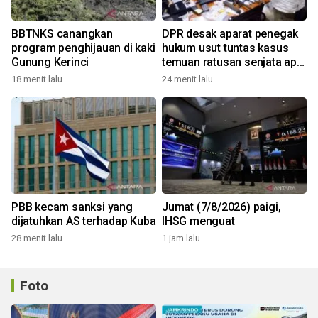
BBTNKS canangkan
DPR desak aparat penegak
program penghijauan di kaki
hukum usut tuntas kasus
Gunung Kerinci
temuan ratusan senjata api
di sekolah
18 menit lalu
24 menit lalu
PBB kecam sanksi yang
Jumat (7/8/2026) paigi,
dijatuhkan AS terhadap Kuba
IHSG menguat
28 menit lalu
1 jam lalu
Foto