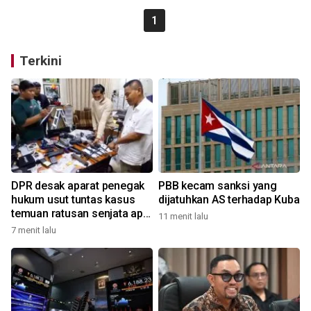
1
Terkini
DPR desak aparat penegak
PBB kecam sanksi yang
hukum usut tuntas kasus
dijatuhkan AS terhadap Kuba
temuan ratusan senjata api
11 menit lalu
di sekolah
7 menit lalu