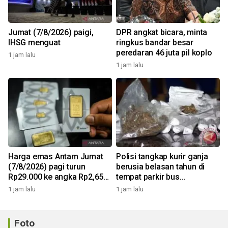
Jumat (7/8/2026) paigi,
DPR angkat bicara, minta
IHSG menguat
ringkus bandar besar
peredaran 46 juta pil koplo
1 jam lalu
1 jam lalu
Harga emas Antam Jumat
Polisi tangkap kurir ganja
(7/8/2026) pagi turun
berusia belasan tahun di
Rp29.000 ke angka Rp2,650
tempat parkir bus
juta/gr
Tangerang
1 jam lalu
1 jam lalu
Foto