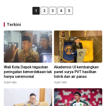
1
2
3
4
5
Terkini
Wali Kota Depok tegaskan
Akademisi UI kembangkan
peringatan kemerdekaan tak
panel surya PVT hasilkan
hanya seremonial
listrik dan air panas
4 jam lalu
4 jam lalu