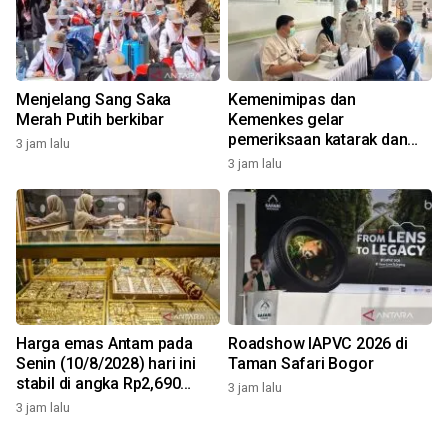
Menjelang Sang Saka
Kemenimipas dan
Merah Putih berkibar
Kemenkes gelar
pemeriksaan katarak dan
3 jam lalu
CKG sambut HUT RI
3 jam lalu
Harga emas Antam pada
Roadshow IAPVC 2026 di
Senin (10/8/2028) hari ini
Taman Safari Bogor
stabil di angka Rp2,690
3 jam lalu
juta/gr
3 jam lalu