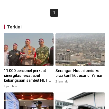
1
Terkini
11.000 personel perkuat
Serangan Houthi berisiko
sinergitas lewat apel
picu konflik besar di Yaman
kebangsaan sambut HUT RI
2 jam lalu
di kawasan Monas
2 jam lalu