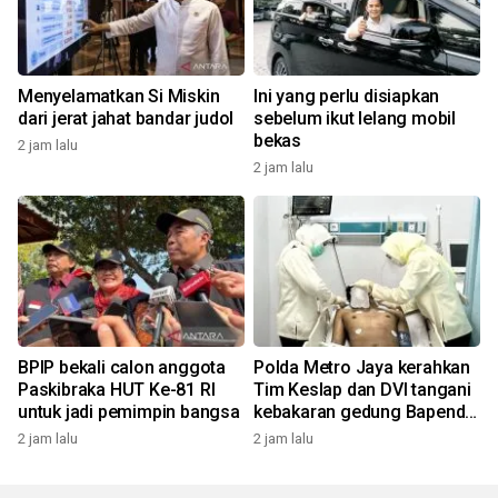
Menyelamatkan Si Miskin
Ini yang perlu disiapkan
dari jerat jahat bandar judol
sebelum ikut lelang mobil
bekas
2 jam lalu
2 jam lalu
BPIP bekali calon anggota
Polda Metro Jaya kerahkan
Paskibraka HUT Ke-81 RI
Tim Keslap dan DVI tangani
untuk jadi pemimpin bangsa
kebakaran gedung Bapenda
DKI
2 jam lalu
2 jam lalu